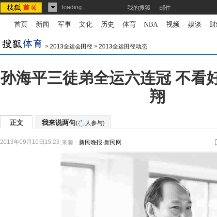
loading...
我的搜狐
邮件
首页
-
新闻
-
军事
-
文化
-
历史
-
体育
-
NBA
-
视频
-
娱谈
-
财
>
2013全运会田径
>
2013全运田径动态
孙海平三徒弟全运六连冠 不看
翔
正文
我来说两句
(
人参与)
2013年09月10日15:23
来源：
新民晚报·新民网