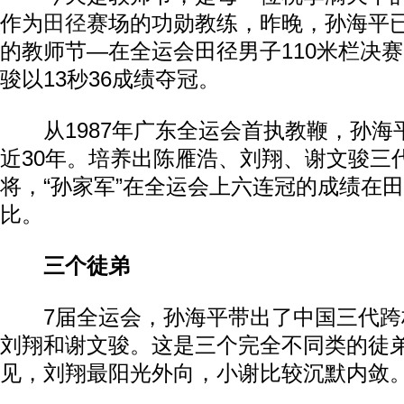
作为
田径
赛场的功勋教练，昨晚，孙海平
的教师节—在全运会田径男子110米栏决
骏以13秒36成绩夺冠。
从1987年广东全运会首执教鞭，孙海
近30年。培养出陈雁浩、刘翔、谢文骏三
将，“孙家军”在全运会上六连冠的成绩在
比。
三个徒弟
7届全运会，孙海平带出了中国三代跨
刘翔和谢文骏。这是三个完全不同类的徒弟
见，刘翔最阳光外向，小谢比较沉默内敛。