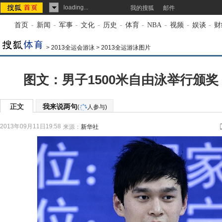
loading...
我的搜狐
邮件
首页
-
新闻
-
军事
-
文化
-
历史
-
体育
-
NBA
-
视频
-
娱谈
-
财
>
2013全运会游泳
>
2013全运游泳图片
图文：男子1500米自由泳举行颁奖
正文
我来说两句
(
人参与)
2013年09月11日19:58
来源：
新华社