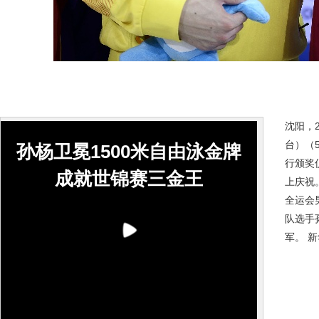
沈阳，2
台）（
孙杨卫冕1500米自由泳金牌
行颁奖
成就世锦赛三金王
上庆祝
全运会
队选手
军。 