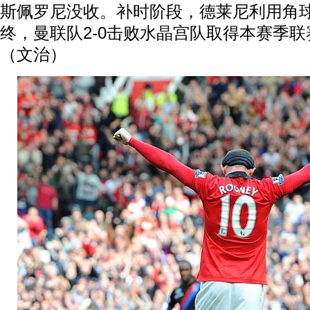
斯佩罗尼没收。补时阶段，德莱尼利用角
终，曼联队2-0击败水晶宫队取得本赛季
（文治）