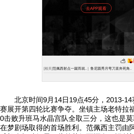
去APP观看
[相关]
范佩西射点一蹴而就..
|
鲁尼圆秀月弯刀直奔死角..
北京时间9月14日19点45分，2013-
赛展开第四轮比赛争夺。坐镇主场老特拉福
0击败升班马水晶宫队全取三分，这也是
在梦剧场取得的首场胜利。范佩西主罚由阿