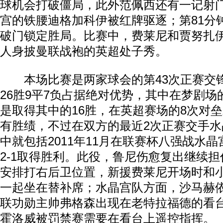
球机会打破僵局，此外范佩西还有一记射
宫的铁腰迪格加科伊被红牌驱逐；第81分
破门锁定胜局。比赛中，费莱尼和贾努扎
人身披曼联战袍的英超处子秀。
本场比赛是两家球会的第43次正赛交
26胜9平7负占据绝对优势，其中在梦剧场
是取得其中的16胜，在英超赛场的8次对垒
有胜绩，不过在双方的最近2次正赛交手水
中就包括2011年11月在联赛杯八强战水
2-1取得胜利。此役，鲁尼伤愈复出继续
安排打右后卫位置，新援费莱尼开场时和
一起坐在替补席；水晶宫队方面，沙马赫
联功勋主帅弗格森出现在老特拉福德的看
霍洛威被罚禁赛需要在看台上遥控指挥。