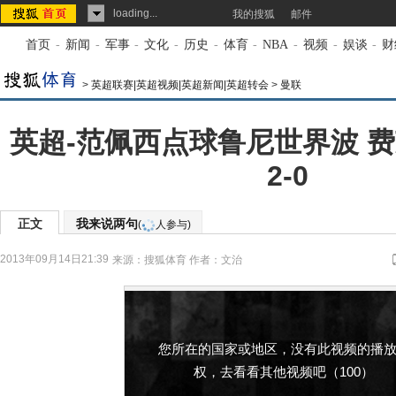
loading...
我的搜狐
邮件
首页
-
新闻
-
军事
-
文化
-
历史
-
体育
-
NBA
-
视频
-
娱谈
-
财
>
英超联赛|英超视频|英超新闻|英超转会
>
曼联
英超-范佩西点球鲁尼世界波 
2-0
正文
我来说两句
(
人参与)
2013年09月14日21:39
来源：
搜狐体育
作者：文治
您所在的国家或地区，没有此视频的播
权，去看看其他视频吧（100）