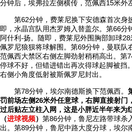
分钟后，埃弗拉左侧横传，范佩西15米外
第62分钟，费莱尼换下安德森首次身
即，水晶宫队用杰罗姆入替盖尔。第66分
阿什利-扬。随即，费莱尼外围胸部卸球2
佩罗尼狼狈将球解围。第69分钟，曼联队
范佩西大禁区右侧左脚劲射稍稍高出。第7
停球不好，但错进错出再次得球起脚被挡
右侧小角度低射被斯佩罗尼封出。
第78分钟，埃尔南德斯换下范佩西。
罚前场左侧26米外任意球，右脚直接射门
过后贴左立柱入网，这是小胖近半年来为
（
进球视频
）
第86分钟，鲁尼左路带球杀
出。第89分钟，鲁尼中路大度分球，埃尔