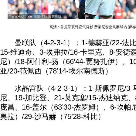
高清：鲁尼举双臂霸气背影 费莱尼发套风靡球场
[保
曼联队（4-2-3-1）：1-德赫亚/22-法
15-维迪奇、3-埃弗拉/16-卡里克、8-安德森
尼）/18-阿什利-扬（66’44-贾努扎伊）、1
亚/20-范佩西（78’14-埃尔南德斯）
水晶宫队（4-2-3-1）：1-斯佩罗尼/3-
尼、19-加比登、21-莫克塞/15-杰迪纳克、8
庞昌、16-盖尔（63’30-杰罗姆）、6-坎帕尼
奥拉）/29-沙马赫（75’28-
科比
）