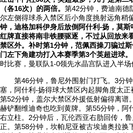
（各16次）的两倍。
第42分钟，费迪南德
尔左侧得球杀入禁区后小角度挑射远角稍
钟，迪格加科伊身后放倒阿什利-扬，莫斯
红牌直接将南非铁腰驱逐，不过从回放来
禁区外。补时第1分钟，范佩西操刀骗过
门左下角建功打入本赛季第3个英超进球。
时比赛，曼联队1-0领先水晶宫队进入半场
第46分钟，鲁尼外围射门打飞。3分钟
塞，阿什利-扬得球大禁区内起脚角度太正
第52分钟，盖尔大禁区外援低射偏得离谱
赫铲翻维迪奇也吃到黄牌。第55分钟，阿
右立柱。2分钟后，
瓦伦西亚
右肋回传，鲁
正。第58分钟，坎帕尼亚被古埃迪奥拉换