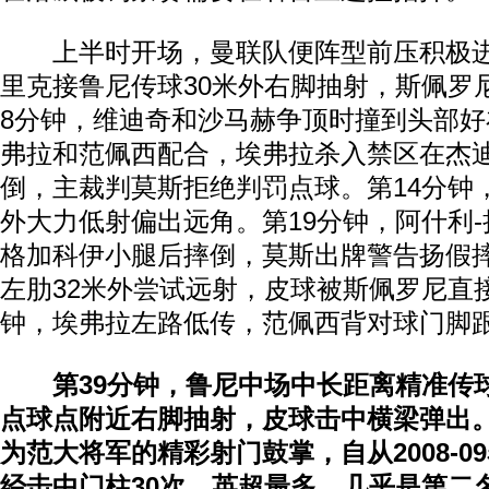
上半时开场，曼联队便阵型前压积极进
里克接鲁尼传球30米外右脚抽射，斯佩罗
8分钟，维迪奇和沙马赫争顶时撞到头部
弗拉和范佩西配合，埃弗拉杀入禁区在杰
倒，主裁判莫斯拒绝判罚点球。第14分钟
外大力低射偏出远角。第19分钟，阿什利
格加科伊小腿后摔倒，莫斯出牌警告扬假摔
左肋32米外尝试远射，皮球被斯佩罗尼直接
钟，埃弗拉左路低传，范佩西背对球门脚
第39分钟，鲁尼中场中长距离精准传
点球点附近右脚抽射，皮球击中横梁弹出
为范大将军的精彩射门鼓掌，自从2008-0
经击中门柱30次，英超最多，几乎是第二