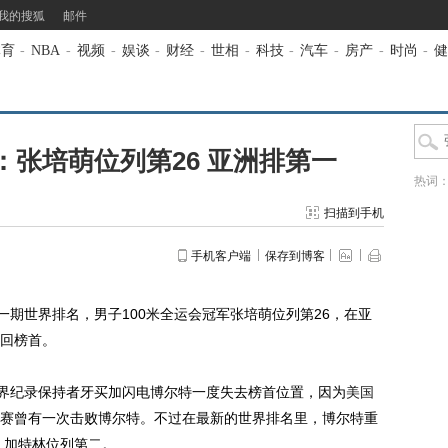
我的搜狐
邮件
体育
-
NBA
-
视频
-
娱谈
-
财经
-
世相
-
科技
-
汽车
-
房产
-
时尚
-
健
张培萌位列第26 亚洲排第一
热词
扫描到手机
手机客户端
保存到博客
期世界排名，男子100米全运会冠军张培萌位列第26，在亚
回榜首。
界纪录保持者牙买加闪电博尔特一度失去榜首位置，因为
美国
赛曾有一次击败博尔特。不过在最新的世界排名里，博尔特重
，加特林位列第二。