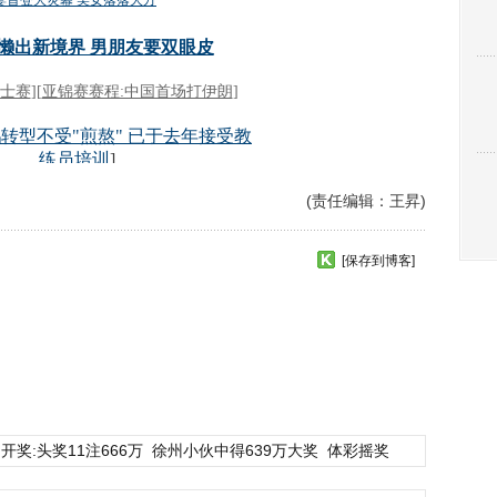
(责任编辑：王昇)
[保存到博客]
开奖:头奖11注666万
徐州小伙中得639万大奖
体彩摇奖