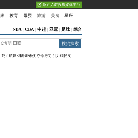
欢迎入驻搜狐媒体平台
康
-
教育
-
母婴
-
旅游
-
美食
-
星座
NBA
|
CBA
|
中超
|
亚冠
|
足球
|
综合
：
死亡航班
饲养蜘蛛侠
夺命房间
引力双眼皮