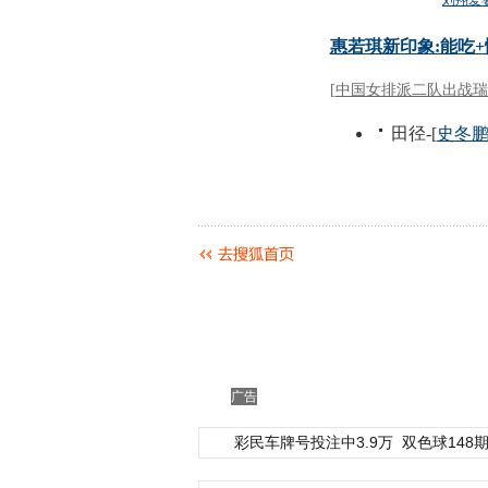
广告
彩民车牌号投注中3.9万
双色球148期