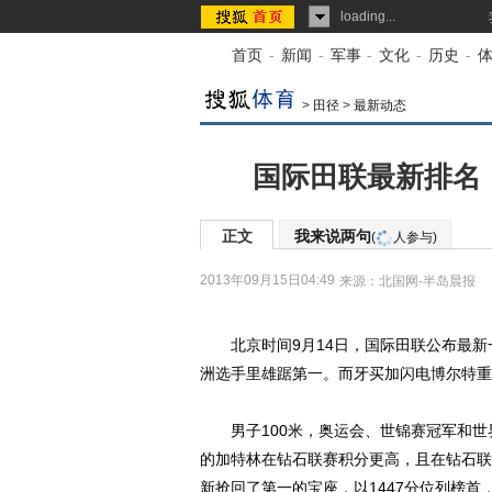
loading...
首页
-
新闻
-
军事
-
文化
-
历史
-
>
田径
>
最新动态
国际田联最新排名：
正文
我来说两句
(
人参与)
2013年09月15日04:49
来源：
北国网-半岛晨报
北京时间9月14日，国际田联公布最新一
洲选手里雄踞第一。而牙买加闪电博尔特重
男子100米，奥运会、世锦赛冠军和世
的加特林在钻石联赛积分更高，且在钻石联
新抢回了第一的宝座，以1447分位列榜首