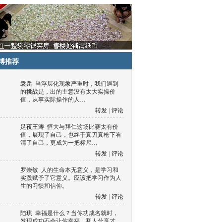
博推荐
袁岳
当浮层化现象严重时，我们遇到
的挑战是，出的主意没有太大实操价
值，从事实际操作的人…
转发
|
评论
足夜王涛
恒大与拜仁这场比赛太有价
值，展现了自己，也终于真刀真枪下看
清了自己，更成为一把标尺…
转发
|
评论
罗崇敏
人的生命本无意义，是学习和
实践赋予了它意义。应该把学习作为人
生的习惯和信仰。
转发
|
评论
陆琪
幸福是什么？当你功成名就时，
发现成功不会让你幸福，和人分享才