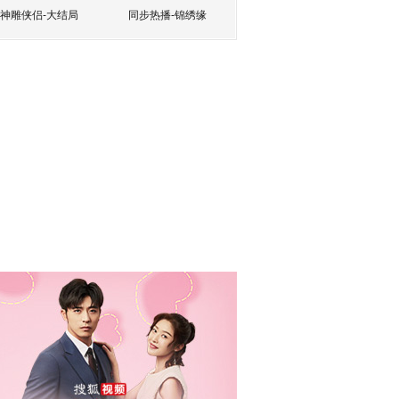
神雕侠侣-大结局
同步热播-锦绣缘