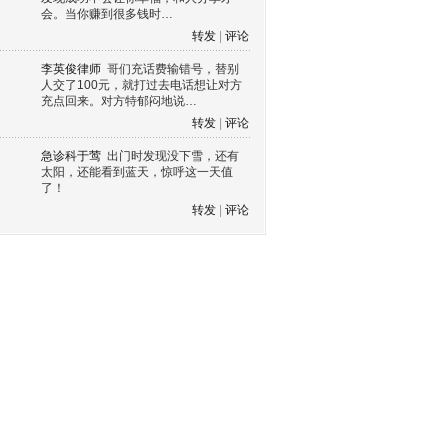
会。当你赚到很多钱时…
转发
|
评论
李英俊律师
哥们充话费输错号，替别
人交了100元，就打过去电话想让对方
充点回来。对方特郁闷地说…
转发
|
评论
急诊科于莺
出门时发现没下雪，还有
太阳，还能看到蓝天，惊呼这一天值
了！
转发
|
评论