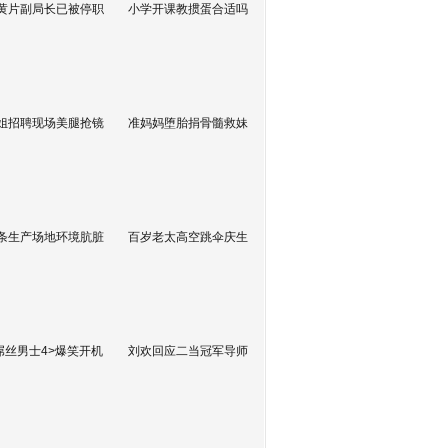
黄片副局长已被停职
小学开课教掼蛋合适吗
姐招聘现场美腿抢镜
准妈妈堕胎捐骨髓救妹
条生产场地环境肮脏
百岁老太高空跳伞庆生
屌丝男士4>爆笑开机
刘欢回应二当冠军导师