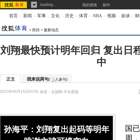
loading...
我的搜狐
邮件
首页
-
新闻
-
军事
-
文化
-
历史
-
体育
-
NBA
-
视频
-
娱谈
-
财
>
田径
>
最新动态
刘翔最快预计明年回归 复出日
中
正文
我来说两句
(
人参与)
2013年09月15日04:50
来源：
北国网-半岛晨报
如
国已
孙海平：刘翔复出起码等明年
周，