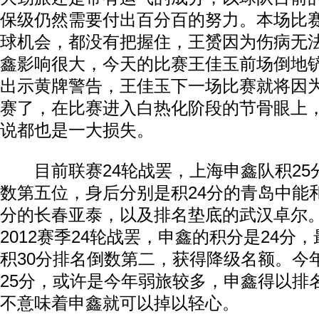
保级仍然需要付出百分百的努力。本场比
球机会，都没有把握住，王赟因为伤病无
鑫影响很大，今天的比赛王佳玉前场倒地
出示黄牌警告，王佳玉下一场比赛就将因
赛了，在比赛进入白热化阶段的节骨眼上
说都也是一大损失。
目前联赛24轮战罢，上海申鑫队积25
数第五位，身后分别是积24分的青岛中能
分的长春亚泰，以及排名垫底的武汉卓尔
2012赛季24轮战罢，申鑫的积分是24分
积30分排名倒数第二，获得降级名额。今
25分，或许是今年弱旅较多，申鑫得以排
不意味着申鑫就可以掉以轻心。