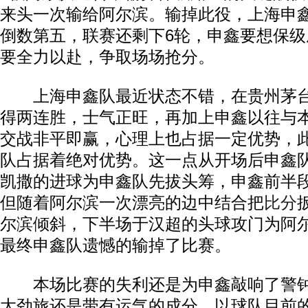
来头一次输给阿尔滨。输掉此役，上海申鑫
倒数第五，联赛还剩下6轮，申鑫要想保级
要全力以赴，争取场场抢分。
上海申鑫队最近状态不错，在贵州茅台
得两连胜，士气正旺，再加上申鑫以往与
交战非平即赢，心理上也占据一定优势，
队占据着绝对优势。这一点从开场后申鑫
凯撒的进球为申鑫队先拔头筹，申鑫前半
但随着阿尔滨一次漂亮的边中结合把
比分
尔滨倾斜，下半场于汉超的头球攻门为阿
最终申鑫队遗憾的输掉了比赛。
本场比赛的失利还是为申鑫敲响了警钟
大劲旅还是带有运气的成分，以球队目前