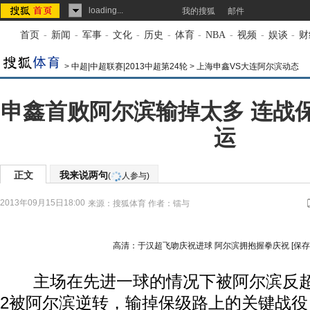
loading...
我的搜狐
邮件
首页
-
新闻
-
军事
-
文化
-
历史
-
体育
-
NBA
-
视频
-
娱谈
-
财
>
中超|中超联赛|2013中超第24轮
>
上海申鑫VS大连阿尔滨动态
申鑫首败阿尔滨输掉太多 连战
运
正文
我来说两句
(
人参与)
2013年09月15日18:00
来源：
搜狐体育
作者：镭与
高清：于汉超飞吻庆祝进球 阿尔滨拥抱握拳庆祝
[保
主场在先进一球的情况下被阿尔滨反超，
2被阿尔滨逆转，输掉保级路上的关键战