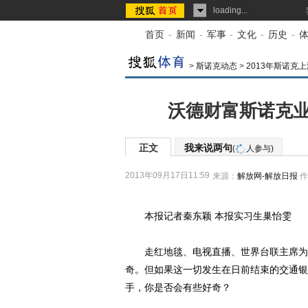
loading...
首页
-
新闻
-
军事
-
文化
-
历史
-
>
斯诺克动态
>
2013年斯诺克
沃德财富斯诺克业
正文
我来说两句
(
人参与)
2013年09月17日11:59
来源：
解放网-解放日报
作
本报记者秦东颖 本报实习生巢怡雯
走红地毯、电视直播、世界台联主席为冠
奇。但如果这一切发生在日前结束的交通银
手，你是否会有些好奇？