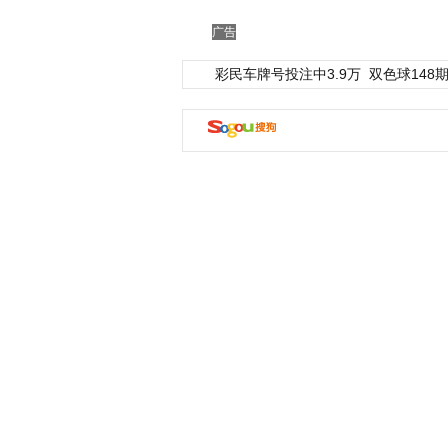
广告
彩民车牌号投注中3.9万
双色球148期