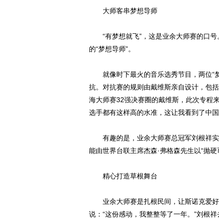
大师客串梦想导师
“有梦想就飞”，这是业余大师赛的口号。
的“梦想导师”。
就像时下最火的音乐选秀节目，两位“梦
抗。对抗赛的规则由戴维斯亲自设计，包括
海大师赛32强决赛圈的戴维斯，此次专程
选手都有这样高的水准，这让我看到了中国
有趣的是，业余大师赛总冠军刘根祥实力
能由世界台联主席杰森·弗格森先生以“抛硬
精心打造草根舞台
业余大师赛是扎根民间，让斯诺克爱好者
说：“这份感动，我整整等了一年。”刘根