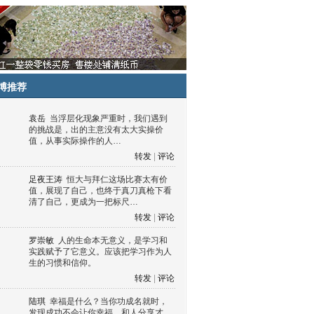
博推荐
袁岳
当浮层化现象严重时，我们遇到
的挑战是，出的主意没有太大实操价
值，从事实际操作的人…
转发
|
评论
足夜王涛
恒大与拜仁这场比赛太有价
值，展现了自己，也终于真刀真枪下看
清了自己，更成为一把标尺…
转发
|
评论
罗崇敏
人的生命本无意义，是学习和
实践赋予了它意义。应该把学习作为人
生的习惯和信仰。
转发
|
评论
陆琪
幸福是什么？当你功成名就时，
发现成功不会让你幸福，和人分享才