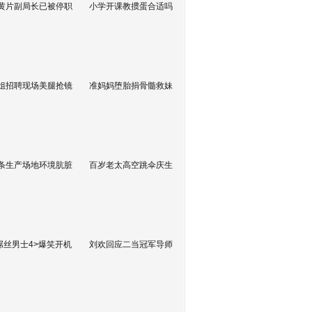
黄片副局长已被停职
小学开课教掼蛋合适吗
姐招聘现场美腿抢镜
准妈妈堕胎捐骨髓救妹
条生产场地环境肮脏
百岁老太高空跳伞庆生
屌丝男士4>爆笑开机
刘欢回应二当冠军导师