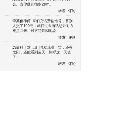
会。当你赚到很多钱时…
转发
|
评论
李英俊律师
哥们充话费输错号，替别
人交了100元，就打过去电话想让对方
充点回来。对方特郁闷地说…
转发
|
评论
急诊科于莺
出门时发现没下雪，还有
太阳，还能看到蓝天，惊呼这一天值
了！
转发
|
评论