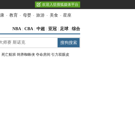
欢迎入驻搜狐媒体平台
康
-
教育
-
母婴
-
旅游
-
美食
-
星座
NBA
|
CBA
|
中超
|
亚冠
|
足球
|
综合
：
死亡航班
饲养蜘蛛侠
夺命房间
引力双眼皮