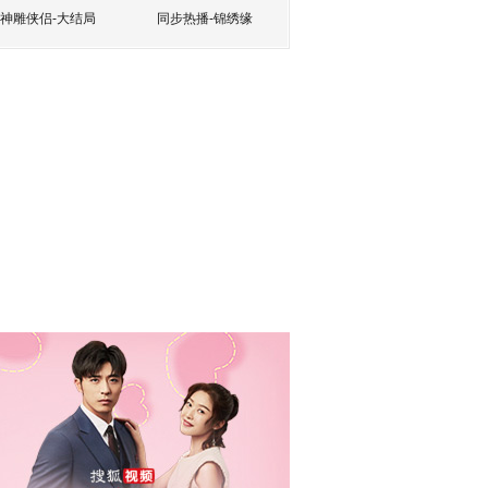
神雕侠侣-大结局
同步热播-锦绣缘