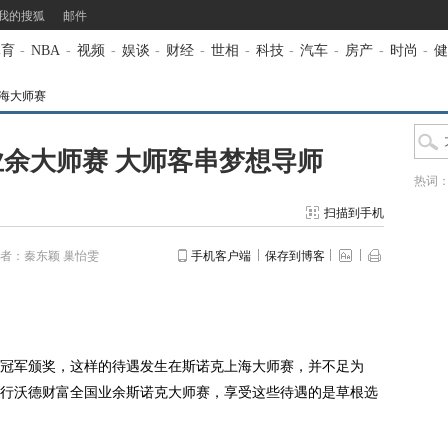
我的搜狐
邮件
体育
-
NBA
-
视频
-
娱谈
-
财经
-
世相
-
科技
-
汽车
-
房产
-
时尚
-
健
上海大师赛
余大师赛 大师客串梦想导师
热词
扫描到手机
者：秦东颖 巢怡雯
手机客户端
保存到博客
军颁奖，这样的待遇发生在斯诺克上海大师赛，并不足为
行沃德财富全国业余斯诺克大师赛，享受这些待遇的是草根选