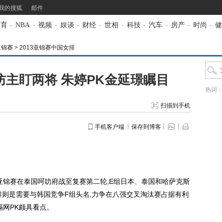
我的搜狐
邮件
体育
-
NBA
-
视频
-
娱谈
-
财经
-
世相
-
科技
-
汽车
-
房产
-
时尚
-
健
亚锦赛
>
2013亚锦赛中国女排
主盯两将 朱婷PK金延璟瞩目
热词
扫描到手机
手机客户端
保存到博客
排亚锦赛在泰国呵叻府战至复赛第二轮,E组日本、泰国和哈萨克斯
排则是需要与韩国竞争F组头名,力争在八强交叉淘汰赛占据有利
隔网PK颇具看点。