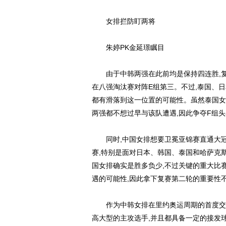
女排拦防盯两将
朱婷PK金延璟瞩目
由于中韩两强在此前均是保持四连胜,复
在八强淘汰赛对阵E组第三。不过,泰国、
都有滑落到这一位置的可能性。虽然泰国女
两强都不想过早与该队遭遇,因此争夺F组
同时,中国女排想要卫冕亚锦赛直通大冠军
赛,特别是面对日本、韩国、泰国和哈萨克
国女排确实是胜多负少,不过关键的重大比
遇的可能性,因此拿下复赛第二轮的重要性
作为中韩女排在里约奥运周期的首度交锋,世
高大型的主攻选手,并且都具备一定的接发