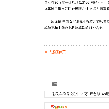
国女排90后攻手金熙珍(1米86)同样不可
体系除了重点盯防金延璟之外,必须引起重
应该说,中国女排卫冕亚锦赛之旅从复赛
菲律宾和中华台北只能算是前期的热身。
广告
彩民车牌号投注中3.9万
双色球148期