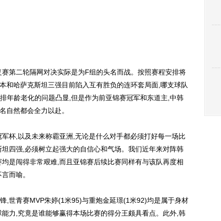
赛第二轮隔网对决实际是为F组的头名而战。按照赛程安排将
日本和哈萨克斯坦三强目前陷入互有胜负的连环套局面,哪支球队
排年龄老化的问题凸显,但是作为前亚锦赛冠军和东道主,中韩
头名自然都会全力以赴。
杯,以及未来称霸亚洲,无论是什么对手都必须打好每一场比
斯坦四强,必须树立起强大的自信心和气场。我们近年来对阵韩
赛均是闯得非常艰难,而且亚锦赛后续比赛同样有与该队再度相
不言而喻。
青赛MVP朱婷(1米95)与重炮金延璟(1米92)均是属于身材
球能力,究竟是谁能够赢得本场比赛的得分王颇具看点。此外,韩