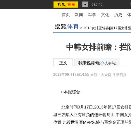
loading...
首页
-
新闻
-
军事
-
文化
-
历史
-
>
2013女排亚锦赛|第17届女排
中韩女排前瞻：拦防
正文
我来说两句
(
人参与)
2013年09月17日14:55
来源：
大众网-生活日报
□本报综合
北京时间9月17日,2013年第17届女
坦三强陷入互有胜负的连环套局面,中国女
位置,此役世青赛MVP朱婷与重炮金延璟的