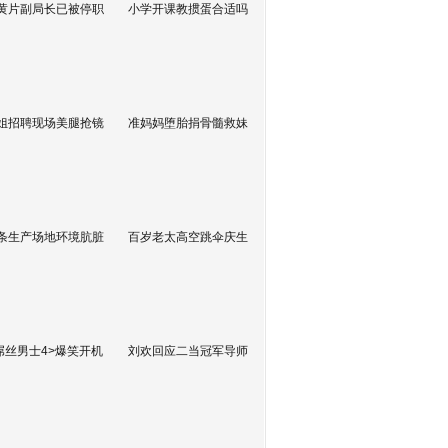
黄片副局长已被停职
小学开课教掼蛋合适吗
姐招聘现场美腿抢镜
准妈妈堕胎捐骨髓救妹
条生产场地环境肮脏
百岁老太高空跳伞庆生
屌丝男士4>爆笑开机
刘欢回应二当冠军导师