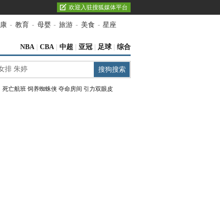
欢迎入驻搜狐媒体平台
康
-
教育
-
母婴
-
旅游
-
美食
-
星座
NBA
|
CBA
|
中超
|
亚冠
|
足球
|
综合
：
死亡航班
饲养蜘蛛侠
夺命房间
引力双眼皮