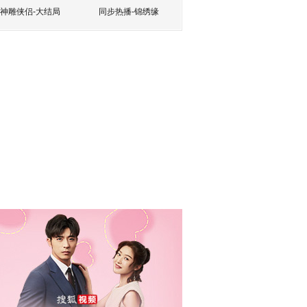
神雕侠侣-大结局
同步热播-锦绣缘