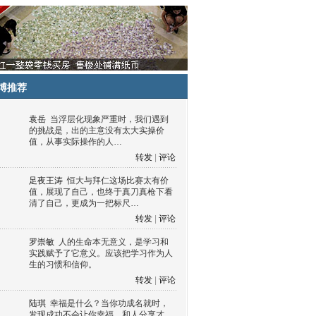
博推荐
袁岳
当浮层化现象严重时，我们遇到
的挑战是，出的主意没有太大实操价
值，从事实际操作的人…
转发
|
评论
足夜王涛
恒大与拜仁这场比赛太有价
值，展现了自己，也终于真刀真枪下看
清了自己，更成为一把标尺…
转发
|
评论
罗崇敏
人的生命本无意义，是学习和
实践赋予了它意义。应该把学习作为人
生的习惯和信仰。
转发
|
评论
陆琪
幸福是什么？当你功成名就时，
发现成功不会让你幸福，和人分享才