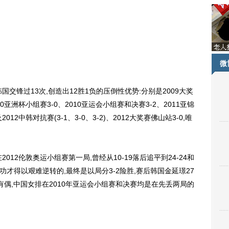
微
锋过13次,创造出12胜1负的压倒性优势:分别是2009大奖
10亚洲杯小组赛3-0、2010亚运会小组赛和决赛3-2、2011亚锦
2012中韩对抗赛(3-1、3-0、3-2)、2012大奖赛佛山站3-0,唯
2伦敦奥运小组赛第一局,曾经从10-19落后追平到24-24和
建功才得以艰难逆转的,最终是以局分3-2险胜,赛后韩国金延璟27
独有偶,中国女排在2010年亚运会小组赛和决赛均是在先丢两局的