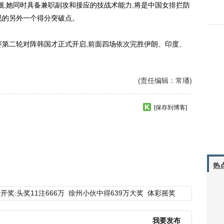
小觑,她同时具备兼职副攻和接应的技战术能力,将是中国女排拦防
视的另外一个得分突破点。
第二轮对阵韩国才正式开启,前面四场依次完胜伊朗、印度、
(责任编辑：常璠)
[保存到博客]
热
开奖:头奖11注666万
徐州小伙中得639万大奖
体彩摇奖
我要发布