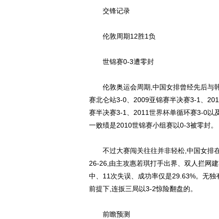
交锋记录
伦敦周期12胜1负
世锦赛0-3遭零封
伦敦奥运会周期,中国女排曾经先后与韩国交
赛北仑站3-0、2009亚锦赛半决赛3-1、20
赛半决赛3-1、2011
世界杯
单循环赛3-0以及
一败绩是2010世锦赛小组赛以0-3被零封。
不过大赛闯关往往并非轻松,中国女排在201
26-26,由主攻惠若琪打手出界、双人拦网
中、11次失误、成功率仅是29.63%。无
前提下,连扳三局以3-2惊险翻盘的。
前瞻预测