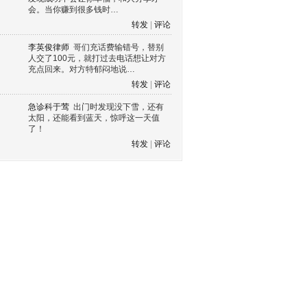
会。当你赚到很多钱时…
转发
|
评论
李英俊律师
哥们充话费输错号，替别
人交了100元，就打过去电话想让对方
充点回来。对方特郁闷地说…
转发
|
评论
急诊科于莺
出门时发现没下雪，还有
太阳，还能看到蓝天，惊呼这一天值
了！
转发
|
评论