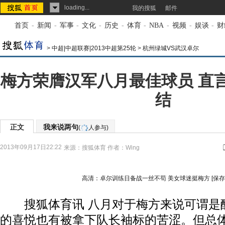
loading...
我的搜狐
邮件
首页
-
新闻
-
军事
-
文化
-
历史
-
体育
-
NBA
-
视频
-
娱谈
-
财
>
中超|中超联赛|2013中超第25轮
>
杭州绿城VS武汉卓尔
梅方荣膺汉军八月最佳球员 直
结
正文
我来说两句
(
人参与)
2013年09月17日22:22
来源：
搜狐体育
作者：Wing
高清：卓尔训练日备战一丝不苟 美女球迷挺梅方
[保
搜狐体育讯 八月对于梅方来说可谓是
的喜悦也有被拿下队长袖标的苦涩。但总