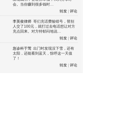
会。当你赚到很多钱时…
转发
|
评论
李英俊律师
哥们充话费输错号，替别
人交了100元，就打过去电话想让对方
充点回来。对方特郁闷地说…
转发
|
评论
急诊科于莺
出门时发现没下雪，还有
太阳，还能看到蓝天，惊呼这一天值
了！
转发
|
评论