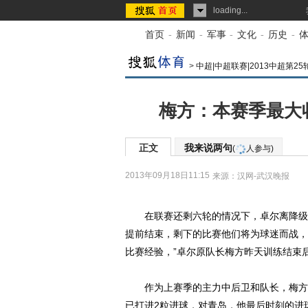
loading...
首页
-
新闻
-
军事
-
文化
-
历史
-
>
中超|中超联赛|2013中超第25
梅方：本赛季最大
正文
我来说两句
(
人参与)
2013年09月18日11:15
来源：
汉网-武汉晚报
在联赛还剩六轮的情况下，卓尔离降级已
提前结束，剩下的比赛他们将为球迷而战，
比赛经验，”卓尔原队长梅方昨天训练结束
作为上赛季的主力中后卫和队长，梅方本
已打进2粒进球，对青岛，他最后时刻的进