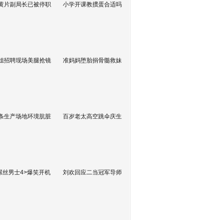
黄片副局长已被停职
小学开课教掼蛋合适吗
姐招聘现场美腿抢镜
准妈妈堕胎捐骨髓救妹
条生产场地环境肮脏
百岁老太高空跳伞庆生
屌丝男士4>爆笑开机
刘欢回应二当冠军导师