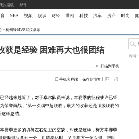
我的搜狐
邮件
体育
-
NBA
-
视频
-
娱谈
-
财经
-
世相
-
科技
-
汽车
-
房产
-
时尚
-
健
轮
>
杭州绿城VS武汉卓尔
收获是经验 困难再大也很团结
热词
扫描到手机
手机客户端
保存到博客
经越来越近了，对于卓尔队员来说，本赛季的征程或许已经
为荣誉而战，“第一次踢
中超
联赛，最大的收获还是顶级联赛的
后这样总结。
赛季更多的填补左右边卫的空缺，即便是这样，梅方本赛季
球帮助球队拿到一分，对阵泰达时，又是梅方一记头球，帮助