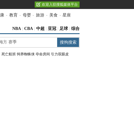
欢迎入驻搜狐媒体平台
康
-
教育
-
母婴
-
旅游
-
美食
-
星座
NBA
|
CBA
|
中超
|
亚冠
|
足球
|
综合
：
死亡航班
饲养蜘蛛侠
夺命房间
引力双眼皮