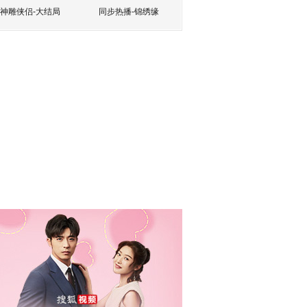
神雕侠侣-大结局
同步热播-锦绣缘