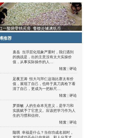
博推荐
袁岳
当浮层化现象严重时，我们遇到
的挑战是，出的主意没有太大实操价
值，从事实际操作的人…
转发
|
评论
足夜王涛
恒大与拜仁这场比赛太有价
值，展现了自己，也终于真刀真枪下看
清了自己，更成为一把标尺…
转发
|
评论
罗崇敏
人的生命本无意义，是学习和
实践赋予了它意义。应该把学习作为人
生的习惯和信仰。
转发
|
评论
陆琪
幸福是什么？当你功成名就时，
发现成功不会让你幸福，和人分享才