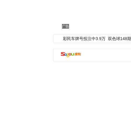
广告
彩民车牌号投注中3.9万
双色球148期