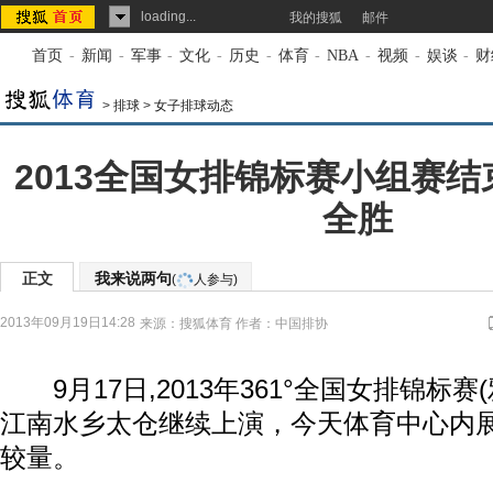
loading...
我的搜狐
邮件
首页
-
新闻
-
军事
-
文化
-
历史
-
体育
-
NBA
-
视频
-
娱谈
-
财
>
排球
>
女子排球动态
2013全国女排锦标赛小组赛结
全胜
正文
我来说两句
(
人参与)
2013年09月19日14:28
来源：
搜狐体育
作者：中国排协
9月17日,2013年361°全国女排锦标赛
江南水乡太仓继续上演，今天体育中心内
较量。