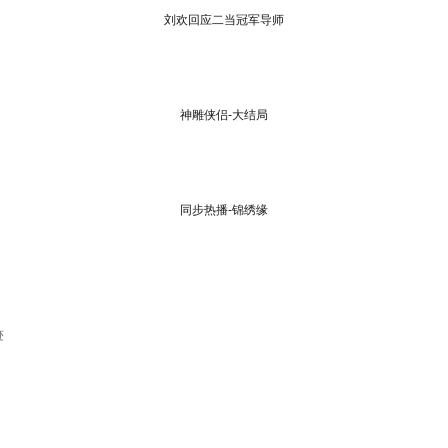
刘欢回应二当冠军导师
神雕侠侣-大结局
同步热播-锦绣缘
迹