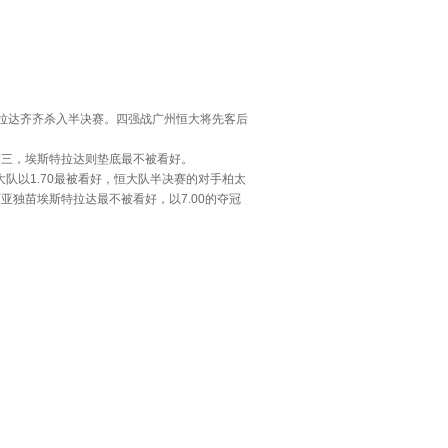
拉达齐齐杀入半决赛。四强战广州恒大将先客后
三，埃斯特拉达则垫底最不被看好。
以1.70最被看好，恒大队半决赛的对手柏太
亚独苗埃斯特拉达最不被看好，以7.00的夺冠