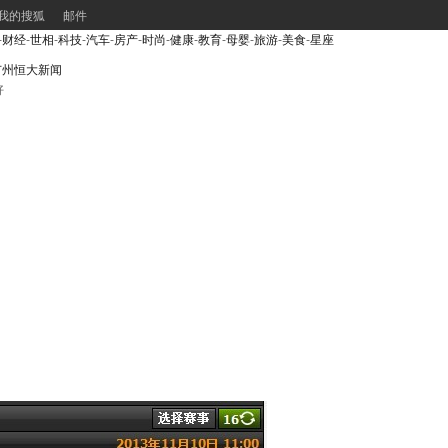
我的搜狐
邮件
-
财经
-
世相
-
科技
-
汽车
-
房产
-
时尚
-
健康
-
教育
-
母婴
-
旅游
-
美食
-
星座
广州恒大新闻
好