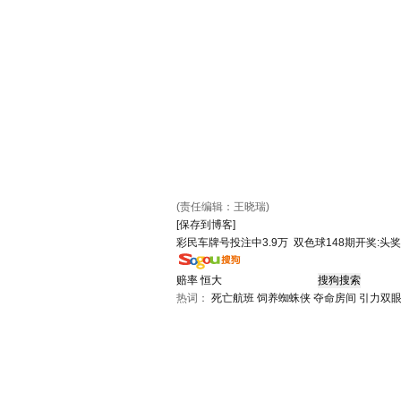
(责任编辑：王晓瑞)
[保存到博客]
彩民车牌号投注中3.9万
双色球148期开奖:头奖
热词：
死亡航班
饲养蜘蛛侠
夺命房间
引力双