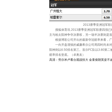
2013赛季亚洲冠军
搜狐体育讯 2013赛季亚洲冠军联赛四强已
主与柏太阳神争夺决赛权，另一场半决赛则是首
根据博彩公司开出的最新夺冠赔率来看，广州
一向开盘谨慎的威廉希尔公司周四时尚未对亚冠
阳神则以6.50排名第三。首尔FC队以3.8
赔率排名垫底。（卓奥友）
高清：劳尔米卢看台观战恒大 金童俊朗英姿不