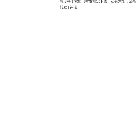
急诊科于莺
出门时发现没下雪，还有太阳，还
转发
|
评论