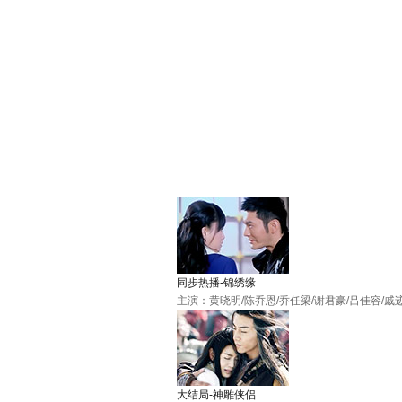
同步热播-锦绣缘
主演：黄晓明/陈乔恩/乔任梁/谢君豪/吕佳容/戚
大结局-神雕侠侣