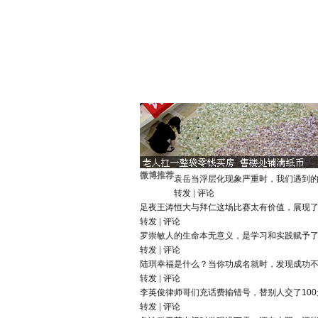
微博推荐
袁岳
当浮层化现象严重时，我们遇到
转发
|
评论
足夜王涛
恒大与拜仁这场比赛太有价值，展现
转发
|
评论
罗崇敏
人的生命本无意义，是学习和实践赋予
转发
|
评论
陆琪
幸福是什么？当你功成名就时，发现成功
转发
|
评论
李英俊律师
哥们充话费输错号，替别人交了10
转发
|
评论