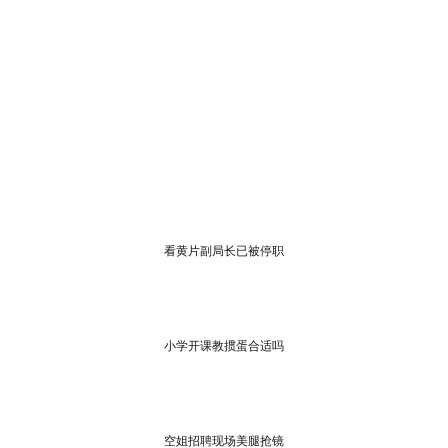
看黄片副局长已被停职
小学开课教掼蛋合适吗
空姐招聘现场美腿抢镜