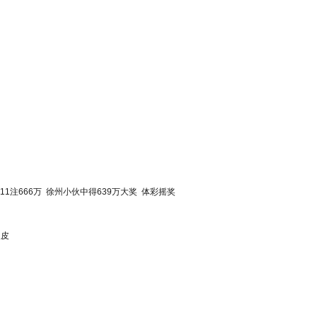
11注666万
徐州小伙中得639万大奖
体彩摇奖
眼皮