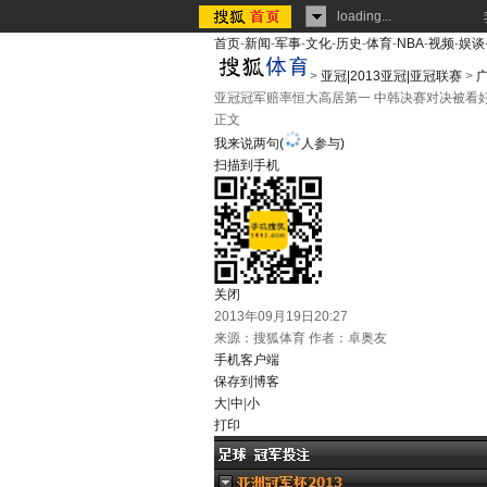
loading...
首页
-
新闻
-
军事
-
文化
-
历史
-
体育
-
NBA
-
视频
-
娱谈
>
亚冠|2013亚冠|亚冠联赛
>
亚冠冠军赔率恒大高居第一 中韩决赛对决被看
正文
我来说两句
(
人参与)
扫描到手机
关闭
2013年09月19日20:27
来源：
搜狐体育
作者：卓奥友
手机客户端
保存到博客
大
|
中
|
小
打印