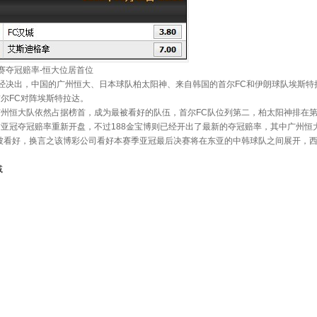
联赛夺冠赔率-恒大位居首位
经决出，中国的广州恒大、日本球队柏太阳神、来自韩国的首尔FC和伊朗球队埃斯特
尔FC对阵埃斯特拉达。
恒大队依然占据榜首，成为最被看好的队伍，首尔FC队位列第二，柏太阳神排在第
夺冠赔率重新开盘，不过188金宝博则已经开出了最新的夺冠赔率，其中广州恒大队
0第二被看好，换言之该博彩公司看好本赛季亚冠最后决赛将在东亚的中韩球队之间展开，西
减