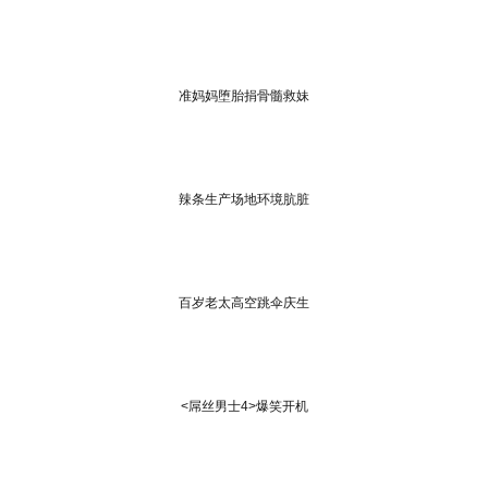
准妈妈堕胎捐骨髓救妹
辣条生产场地环境肮脏
百岁老太高空跳伞庆生
<屌丝男士4>爆笑开机