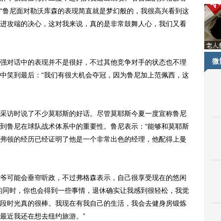
“鲁尼面对勒沃库森的表现简直就是梦幻般的，我很高兴看到这
进攻端的决心，这对我来说，真的是非常鼓舞人心，我们又看
微
强对话中的表现并不是很好，不过其他竞争对手的状态也不理
中笑到最后：“我们有很大机会夺冠，因为鲁尼加上范佩西，这
访时说了不少莫耶斯的好话。尽管莫耶斯今夏一度宣称鲁尼
到鲁尼在球队战术体系中的重要性。鲁尼表示：“能够和莫耶斯
弗顿
的经历已经证明了他是一个非常出色的经理，他配得上曼
可能会垂帘听政，不过弗格森表示，自己很享受现在的悠闲
的同时，你也会得到一些事情，退休确实让我感到很轻松，我觉
段时光真的很棒。我现在有我自己的生活，我会去健身房锻炼
最近我还在想去纽约旅游。”