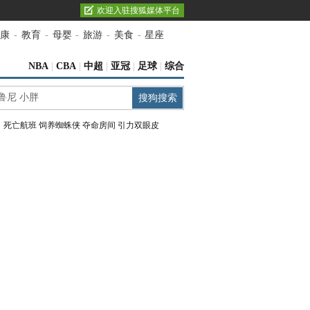
欢迎入驻搜狐媒体平台
康
-
教育
-
母婴
-
旅游
-
美食
-
星座
NBA
|
CBA
|
中超
|
亚冠
|
足球
|
综合
：
死亡航班
饲养蜘蛛侠
夺命房间
引力双眼皮