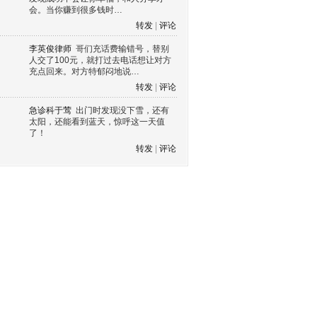
会。当你赚到很多钱时…
转发
|
评论
李英俊律师
哥们充话费输错号，替别
人交了100元，就打过去电话想让对方
充点回来。对方特郁闷地说…
转发
|
评论
急诊科于莺
出门时发现没下雪，还有
太阳，还能看到蓝天，惊呼这一天值
了！
转发
|
评论