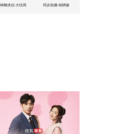
神雕侠侣-大结局
同步热播-锦绣缘