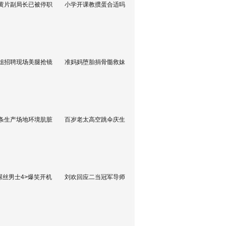
黄片副局长已被停职
小学开课教掼蛋合适吗
姐招聘现场美腿抢镜
准妈妈堕胎捐骨髓救妹
条生产场地环境肮脏
百岁老太高空跳伞庆生
屌丝男士4>爆笑开机
刘欢回应二当冠军导师