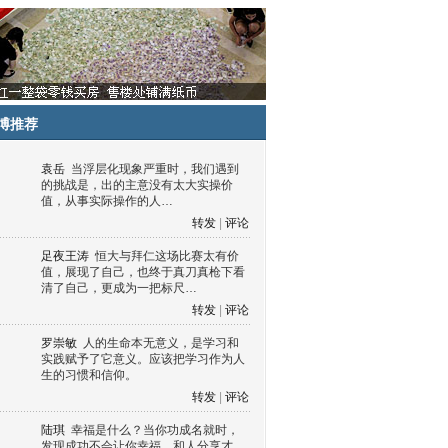
博推荐
袁岳
当浮层化现象严重时，我们遇到
的挑战是，出的主意没有太大实操价
值，从事实际操作的人…
转发
|
评论
足夜王涛
恒大与拜仁这场比赛太有价
值，展现了自己，也终于真刀真枪下看
清了自己，更成为一把标尺…
转发
|
评论
罗崇敏
人的生命本无意义，是学习和
实践赋予了它意义。应该把学习作为人
生的习惯和信仰。
转发
|
评论
陆琪
幸福是什么？当你功成名就时，
发现成功不会让你幸福，和人分享才