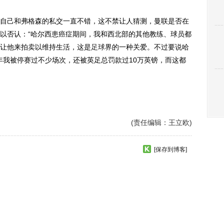
己和弗格森的私交一直不错，这不禁让人猜测，曼联是否在
以否认：“哈尔西患癌症期间，我和西北部的其他教练、球员都
让他来拍卖以维持生活，这是
足球
界的一种关爱。不过要说哈
年我被停赛过不少场次，还被英足总罚款过10万英镑，而这都
(责任编辑：王立欧)
[保存到博客]