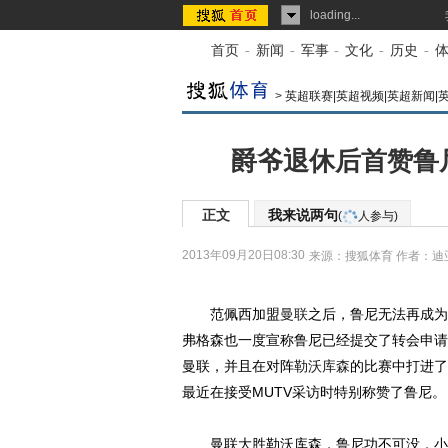
loading...
首页
-
新闻
-
军事
-
文化
-
历史
-
>
英超联赛|英超视频|英超新闻|
爵爷退休后首赞鲁
正文
我来说两句
(
人参与)
2013年09月20日08:30
来源：
搜狐体育
作者：迪
范佩西加盟
曼联
之后，鲁尼无法再成为
弗格森也一度宣称鲁尼已经提交了转会申请
曼联，并且在对阵
勒沃库森
的比赛中打进了
最近在接受MUTV采访时特别称赞了鲁尼。
曼联大胜勒沃库森，鲁尼功不可没，小胖