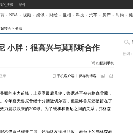
我的搜狐
邮件
体育
-
NBA
-
视频
-
娱谈
-
财经
-
世相
-
科技
-
汽车
-
房产
-
时尚
-
健
英超转会
>
曼联
尼 小胖：很高兴与莫耶斯合作
热词
扫描到手机
亚摩
手机客户端
保存到博客
曼联的主力前锋，上赛季最后几轮，鲁尼甚至被弗格森雪藏，
。今年夏天鲁尼曾经十分接近
切尔西
，但最终鲁尼还是留在了
效力曼联以来的200球。为了缓和和鲁尼之间的关系，弗格森
不仅自己梅开二度，还为队友送出助攻。看台上的弗格森看