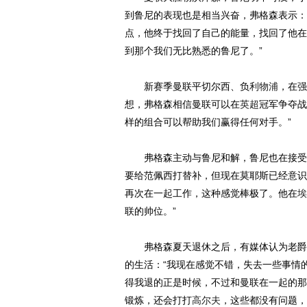
到鲁尼的表现也是相当兴奋，弗格森表示：
点，他终于找回了自己的能量，找回了他在
到那个我们无比熟悉的鲁尼了。”
新赛季曼联平切尔西、负
利物浦
，在强
想，弗格森相信曼联可以在
英超
冠军争夺战
样的组合可以帮助我们赢得任何对手。”
弗格森主动与鲁尼和解，鲁尼也在接受采
要给范佩西打替补，但现在莫耶斯已经意识
再次在一起工作，这种感觉棒极了。他在
埃
联的帅位。”
弗格森夏天退休之后，有媒体认为老爵爷
的生活：“我现在感觉不错，失去一些事情
得我退的正是时候，不过和曼联在一起的那
锻炼，还会打打
高尔夫
，这些都没有问题，