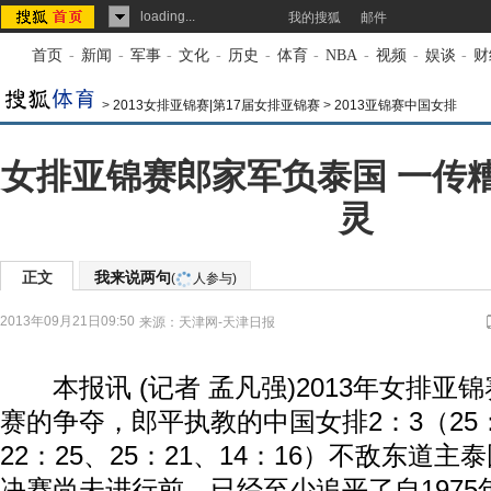
loading...
我的搜狐
邮件
首页
-
新闻
-
军事
-
文化
-
历史
-
体育
-
NBA
-
视频
-
娱谈
-
财
>
2013女排亚锦赛|第17届女排亚锦赛
>
2013亚锦赛中国女排
女排亚锦赛郎家军负泰国 一传
灵
正文
我来说两句
(
人参与)
2013年09月21日09:50
来源：
天津网-天津日报
本报讯 (记者 孟凡强)2013年女排亚
赛的争夺，郎平执教的中国女排2：3（25：1
22：25、25：21、14：16）不敌东道
决赛尚未进行前，已经至少追平了自197