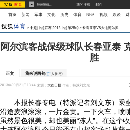
loading...
我的搜狐
邮件
首页
-
新闻
-
军事
-
文化
-
历史
-
体育
-
NBA
-
视频
-
娱谈
-
财
>
中超|中超联赛|2013中超第25轮
>
长春亚泰VS大连阿尔滨
阿尔滨客战保级球队长春亚泰 
胜
正文
我来说两句
(
人参与)
2013年09月21日13:44
来源：
大连日报
作者：特派刘文东
本报长春专电（特派记者刘文东）乘坐
沿途麦浪滚滚，一片金黄。一下火车，喷
虽然景色很美，却也美丽“冻人”。在这个
大连阿尔滨队今日能否在
中超
客场也收获