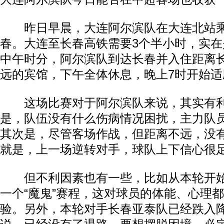
昨日早晨，大连阿尔滨队在大连北站乘
春。大连至长春高铁需要3个半小时，实
中午时分，阿尔滨队到达长春并入住距离
远的宾馆，下午全体休息，晚上7时开始适
这场比赛对于阿尔滨队来说，其实有利
是，队伍没有什么伤病情况困扰，主力队员
其次是，尽管客场作战，但距离不远，没
就是，上一场逆转对手，球队上下信心很
但不利因素也有一些，比如从本轮开始
一个“魔鬼”赛程，这对球员的体能、心理
验。另外，本轮对手长春亚泰队已经跌入