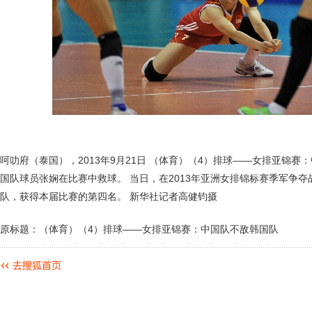
呵叻府（泰国），2013年9月21日 （体育）（4）排球——女排亚锦赛：
国队球员张娴在比赛中救球。 当日，在2013年亚洲女排锦标赛季军争夺
队，获得本届比赛的第四名。 新华社记者高健钧摄
原标题：（体育）（4）排球——女排亚锦赛：中国队不敌韩国队