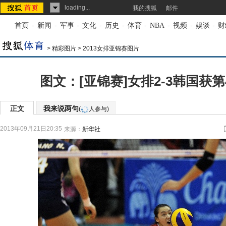
loading...
我的搜狐
邮件
首页
-
新闻
-
军事
-
文化
-
历史
-
体育
-
NBA
-
视频
-
娱谈
-
财
>
精彩图片
>
2013女排亚锦赛图片
图文：[亚锦赛]女排2-3韩国获第
正文
我来说两句
(
人参与)
2013年09月21日20:35
来源：
新华社