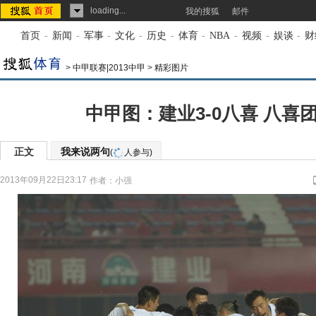
loading...
我的搜狐
邮件
首页
-
新闻
-
军事
-
文化
-
历史
-
体育
-
NBA
-
视频
-
娱谈
-
财
>
中甲联赛|2013中甲
>
精彩图片
中甲图：建业3-0八喜 八喜
正文
我来说两句
(
人参与)
2013年09月22日23:17
作者：小强