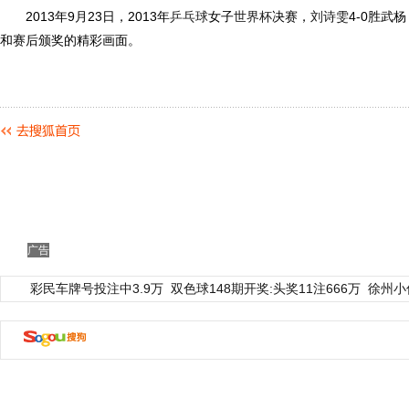
2013年9月23日，2013年
乒乓球
女子
世界杯
决赛，
刘诗雯
4-0胜武
和赛后颁奖的精彩画面。
广告
彩民车牌号投注中3.9万
双色球148期开奖:头奖11注666万
徐州小