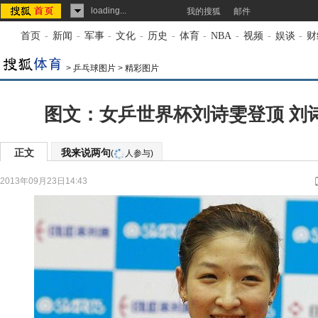
loading...
我的搜狐
邮件
首页
-
新闻
-
军事
-
文化
-
历史
-
体育
-
NBA
-
视频
-
娱谈
-
财
>
乒乓球图片
>
精彩图片
图文：女乒世界杯刘诗雯登顶 刘
正文
我来说两句
(
人参与)
2013年09月23日14:43