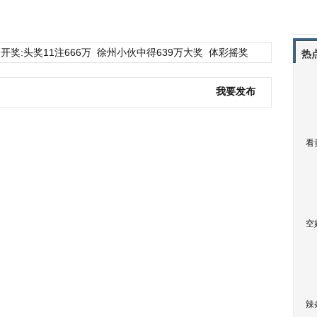
开奖:头奖11注666万
徐州小伙中得639万大奖
体彩摇奖
热
我要发布
看
空
辣