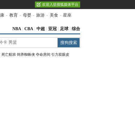
欢迎入驻搜狐媒体平台
康
-
教育
-
母婴
-
旅游
-
美食
-
星座
NBA
|
CBA
|
中超
|
亚冠
|
足球
|
综合
：
死亡航班
饲养蜘蛛侠
夺命房间
引力双眼皮