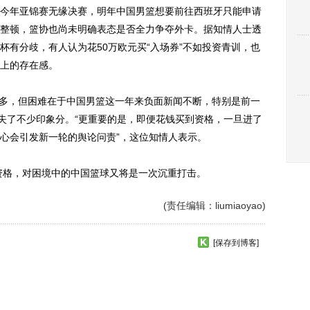
年亚锦赛无缘决赛，明年中国男篮想要前往西班牙只能申请
整顿，篮协也尚未明确表态是否全力争夺外卡。据知情人士透
杯有分歧，有人认为花50万欧元买“入场券”不如投资青训，也
上的存在感。
多，但困难在于中国男篮这一年来负面新闻不断，特别是前一
损失了不少印象分。“更重要的是，即便花钱买到资格，一旦进了
心会引发新一轮的舆论问责”，这位知情人表示。
资格，对困境中的中国篮球又将是一次沉重打击。
(责任编辑：liumiaoyao)
[保存到博客]