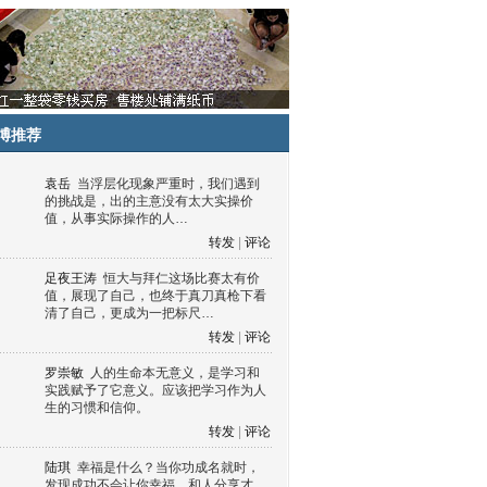
博推荐
袁岳
当浮层化现象严重时，我们遇到
的挑战是，出的主意没有太大实操价
值，从事实际操作的人…
转发
|
评论
足夜王涛
恒大与拜仁这场比赛太有价
值，展现了自己，也终于真刀真枪下看
清了自己，更成为一把标尺…
转发
|
评论
罗崇敏
人的生命本无意义，是学习和
实践赋予了它意义。应该把学习作为人
生的习惯和信仰。
转发
|
评论
陆琪
幸福是什么？当你功成名就时，
发现成功不会让你幸福，和人分享才