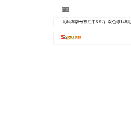
广告
彩民车牌号投注中3.9万
双色球148期