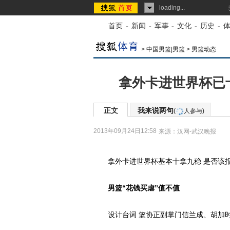
loading...
首页
-
新闻
-
军事
-
文化
-
历史
-
>
中国男篮|男篮
>
男篮动态
拿外卡进世界杯已
正文
我来说两句
(
人参与)
2013年09月24日12:58
来源：
汉网-武汉晚报
拿外卡进世界杯基本十拿九稳 是否该报
男篮“花钱买虐”值不值
设计台词 篮协正副掌门信兰成、胡加时