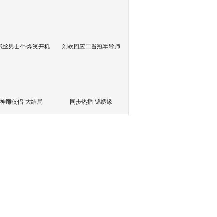
屌丝男士4>爆笑开机
刘欢回应二当冠军导师
神雕侠侣-大结局
同步热播-锦绣缘