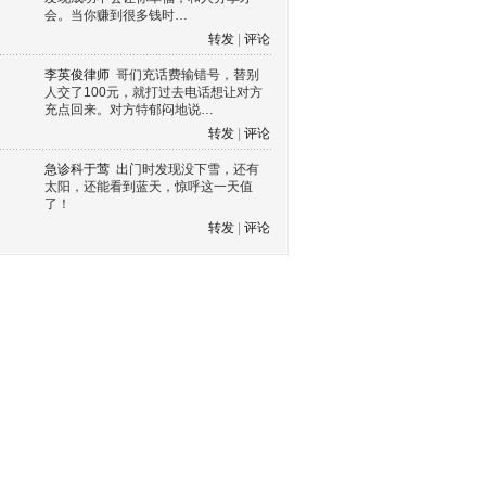
会。当你赚到很多钱时…
转发
|
评论
李英俊律师
哥们充话费输错号，替别
人交了100元，就打过去电话想让对方
充点回来。对方特郁闷地说…
转发
|
评论
急诊科于莺
出门时发现没下雪，还有
太阳，还能看到蓝天，惊呼这一天值
了！
转发
|
评论