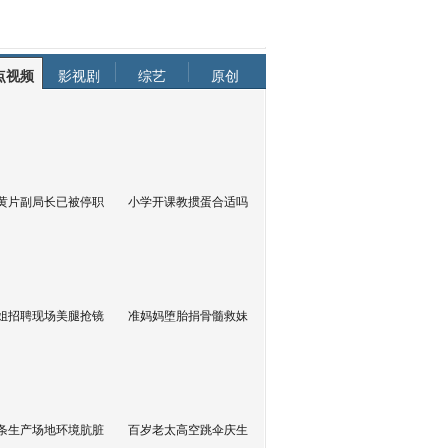
点视频
影视剧
综艺
原创
黄片副局长已被停职
小学开课教掼蛋合适吗
姐招聘现场美腿抢镜
准妈妈堕胎捐骨髓救妹
条生产场地环境肮脏
百岁老太高空跳伞庆生