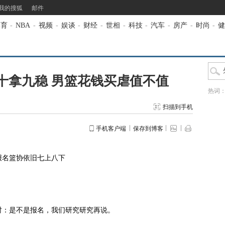
我的搜狐
邮件
体育
-
NBA
-
视频
-
娱谈
-
财经
-
世相
-
科技
-
汽车
-
房产
-
时尚
-
健
十拿九稳 男篮花钱买虐值不值
热词
扫描到手机
手机客户端
保存到博客
名篮协依旧七上八下
：是不是报名，我们研究研究再说。