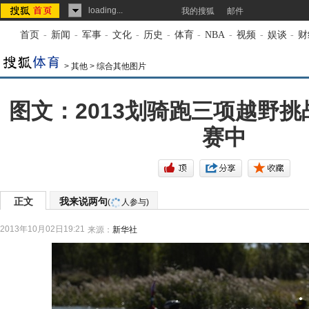
loading...
我的搜狐
邮件
首页
-
新闻
-
军事
-
文化
-
历史
-
体育
-
NBA
-
视频
-
娱谈
-
财
>
其他
>
综合其他图片
图文：2013划骑跑三项越野挑
赛中
正文
我来说两句
(
人参与)
2013年10月02日19:21
来源：
新华社