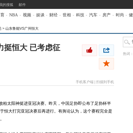
我的搜狐
邮件
体育
-
NBA
-
视频
-
娱谈
-
财经
-
世相
-
科技
-
汽车
-
房产
-
时尚
-
健
轮
>
山东鲁能VS广州恒大
力挺恒大 已考虑征
热词
手机客户端
|
扫描到手机
败柏太阳神挺进亚冠决赛。昨天，中
国足
协即公布了足协杯半
于恒大打完亚冠决赛后再进行。有舆论认为，这个赛程完全是
。