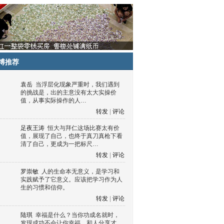
博推荐
袁岳
当浮层化现象严重时，我们遇到
的挑战是，出的主意没有太大实操价
值，从事实际操作的人…
转发
|
评论
足夜王涛
恒大与拜仁这场比赛太有价
值，展现了自己，也终于真刀真枪下看
清了自己，更成为一把标尺…
转发
|
评论
罗崇敏
人的生命本无意义，是学习和
实践赋予了它意义。应该把学习作为人
生的习惯和信仰。
转发
|
评论
陆琪
幸福是什么？当你功成名就时，
发现成功不会让你幸福，和人分享才