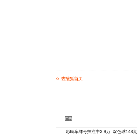
广告
彩民车牌号投注中3.9万
双色球148期