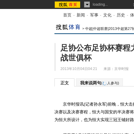
loading...
首页
-
新闻
-
军事
-
文化
-
历史
-
>
中超|中超联赛|2013中超第27
足协公布足协杯赛程
战世俱杯
2013年10月04日04:21
来源：
京华时报
正文
我来说两句
(
人参与)
京华时报讯(记者孙永军)前晚，恒大击
决赛以及决赛赛程，恒大与国安的半决赛将
为恒大所设计，也为恒大实现三冠王铺好路