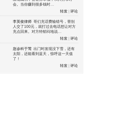
会。当你赚到很多钱时…
转发
|
评论
李英俊律师
哥们充话费输错号，替别
人交了100元，就打过去电话想让对方
充点回来。对方特郁闷地说…
转发
|
评论
急诊科于莺
出门时发现没下雪，还有
太阳，还能看到蓝天，惊呼这一天值
了！
转发
|
评论