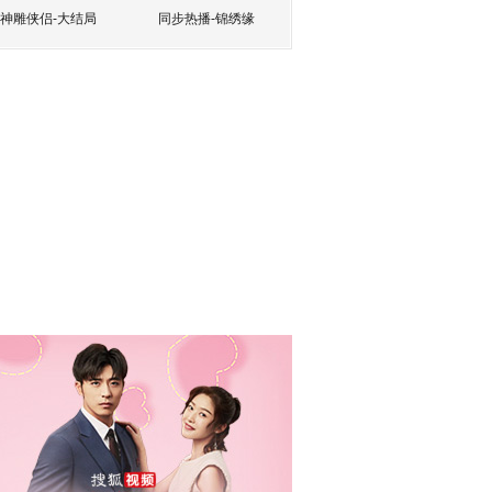
神雕侠侣-大结局
同步热播-锦绣缘