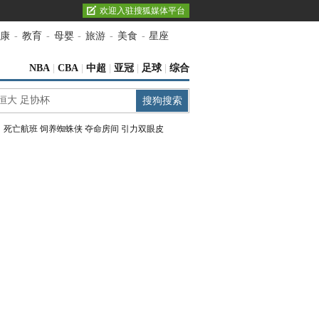
欢迎入驻搜狐媒体平台
康
-
教育
-
母婴
-
旅游
-
美食
-
星座
NBA
|
CBA
|
中超
|
亚冠
|
足球
|
综合
：
死亡航班
饲养蜘蛛侠
夺命房间
引力双眼皮