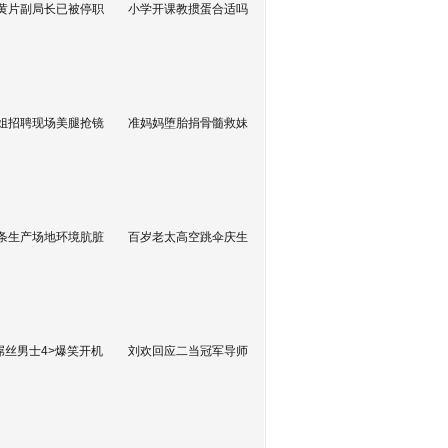
黄片副局长已被停职
小学开课教掼蛋合适吗
姐招聘现场美腿抢镜
准妈妈堕胎捐骨髓救妹
条生产场地环境肮脏
百岁老太高空跳伞庆生
屌丝男士4>爆笑开机
刘欢回应二当冠军导师