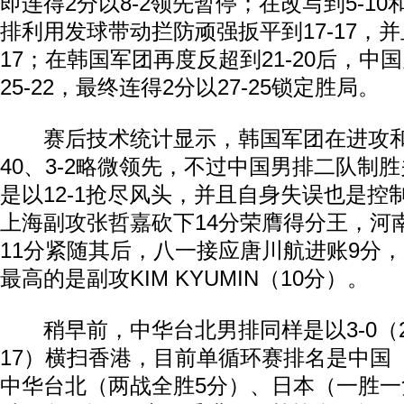
即连得2分以8-2领先暂停；在改写到5-10和
排利用发球带动拦防顽强扳平到17-17，并
17；在韩国军团再度反超到21-20后，中国
25-22，最终连得2分以27-25锁定胜局。
赛后技术统计显示，韩国军团在进攻和发
40、3-2略微领先，不过中国男排二队制
是以12-1抢尽风头，并且自身失误也是控制在
上海副攻张哲嘉砍下14分荣膺得分王，河
11分紧随其后，八一接应唐川航进账9分
最高的是副攻KIM KYUMIN（10分）。
稍早前，中华台北男排同样是以3-0（25-1
17）横扫香港，目前单循环赛排名是中国
中华台北（两战全胜5分）、日本（一胜一