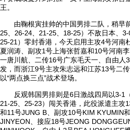
王。
由鞠根寅挂帅的中国男排二队，稍早前相继
25、26-24、21-25、18-25）不敌日本、3-0
25-21）零封香港，今天启用主攻4号河南
夏润涛、副攻1号上海张哲嘉和10号河南
一唐川航、二传16号广东毛天一、自由人
发，而浙江9号主攻朱志远和江苏13号二
以“两点换三点”战术登场。
反观韩国男排则是6日激战四局以3-1（25-
21-25、25-23）闯关香港，此役派遣主攻13
和11号JUNG B、副攻10号KIM KYUMIN
JINYEON、接应18号JEONG DONGGE