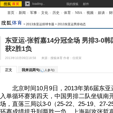
loading...
我的搜狐
邮件
首页
-
新闻
-
军事
-
文化
-
历史
-
体育
-
NBA
-
视频
-
娱谈
-
财
>
2013东亚运排球专题
>
2013东亚运男排动态
东亚运-张哲嘉14分冠全场 男排3-0韩
获2胜1负
2013年10月09日18:58
来源：
搜狐体育
作者：任煜寅
正文
我来说两句
(
人参与)
北京时间10月9日，2013年第6届东
入单循环赛第四天，中国男排二队坐镇南
场，直落三局以3-0（25-22、25-19、2
环赛成绩提升到两胜一负，上海副攻张哲嘉