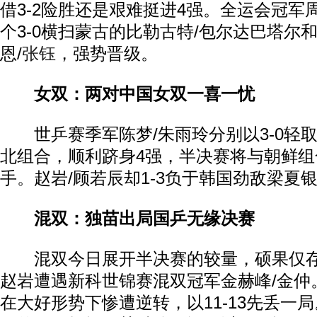
借3-2险胜还是艰难挺进4强。全运会冠军
个3-0横扫蒙古的比勒古特/包尔达巴塔尔
恩/
张钰
，强势晋级。
女双：两对中国女双一喜一忧
世乒赛季军陈梦/朱雨玲分别以3-0轻
北组合，顺利跻身4强，半决赛将与朝鲜组
手。赵岩/顾若辰却1-3负于韩国劲敌梁夏
混双：独苗出局国乒无缘决赛
混双今日展开半决赛的较量，硕果仅存
赵岩遭遇新科世锦赛混双冠军金赫峰/金仲
在大好形势下惨遭逆转，以11-13先丢一