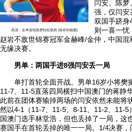
闫安、陈梦
强，仅闫安
双国手跻身
则一喜一忧
高清：女单首轮陈梦轻松获胜
[保存到相册]
赵岩不敌世锦赛冠军金赫峰/金仲，中国混
无缘决赛。
男单：两国手进8强闫安丢一局
单打首轮全面开战。男单16岁小将樊振东以
11-7、11-5直落四局横扫中国澳门的蒋
此前在团体赛输掉两场的闫安依然未能将
然以4-1（11-7、11-5、8-11、11-2、1
国澳门选手林堂浩，但也丢掉了一局，这
赛国手在首轮丢掉的唯一一局。1/4决赛