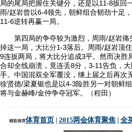
局的尾局把握住关键分，还是以11-8扳回
雨/赵岩曾以6-4领先，朝鲜组合韧劲十足，
11-6逆转再赢一局。
第四局的争夺较为激烈，周雨/赵岩痛失关
掉这一局，大
比分
1-3落后。周雨/赵岩顶住
9连扳两局，将大比分追成3平。然而决胜
合却全线崩溃，竟连丢8分，3-11告负，大
手。中国混双全军覆没，继上届之后再次
徐贤德/梁夏银也是以4-3险胜另一对朝鲜
将与金赫峰/金仲争夺冠军。（程田）