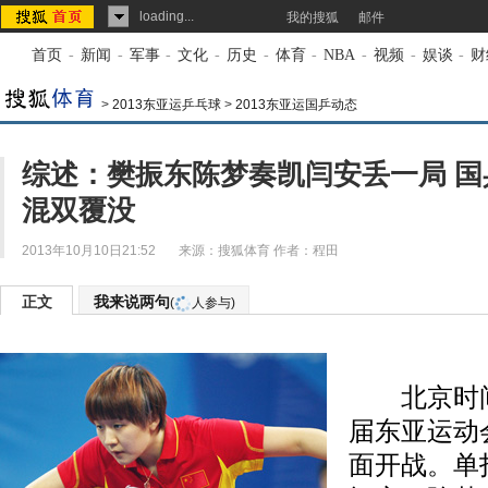
loading...
我的搜狐
邮件
首页
-
新闻
-
军事
-
文化
-
历史
-
体育
-
NBA
-
视频
-
娱谈
-
财
>
2013东亚运乒乓球
>
2013东亚运国乒动态
综述：樊振东陈梦奏凯闫安丢一局 国
混双覆没
2013年10月10日21:52
来源：
搜狐体育
作者：程田
正文
我来说两句
(
人参与)
北京时间1
届东亚运动
面开战。单