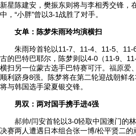
新星陈建安，樊振东则将与李相秀交锋，
中，“小胖”曾以3-1战胜了对手。
女单：陈梦朱雨玲均演横扫
朱雨玲首轮以11-7、11-4、11-5、11
古的巴特巴耶尔，陈梦则以4-0（11-9、11-3
横扫另一位蒙古选手巴特赛可汗。
福原爱
顺利跻身8强。陈梦将在第二轮迎战朝鲜
将与韩国选手梁夏银交锋。
男双：两对国手携手进4强
郝帅
/闫安首轮以3-0轻取中国澳门的林
决赛两人遭遇日本组合张一博/松平贤二的