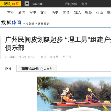
loading...
我的搜狐
邮件
首页
-
新闻
-
军事
-
文化
-
历史
-
体育
-
NBA
-
视频
-
娱谈
-
财
>
皮划艇
>
赛事动态
广州民间皮划艇起步 “理工男”组建户
俱乐部
2013年10月12日10:38
来源：
大洋网-广州日报
正文
我来说两句
(
人参与)