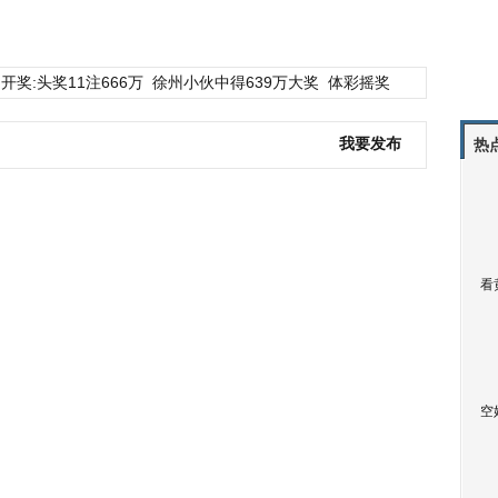
开奖:头奖11注666万
徐州小伙中得639万大奖
体彩摇奖
我要发布
热
看
空