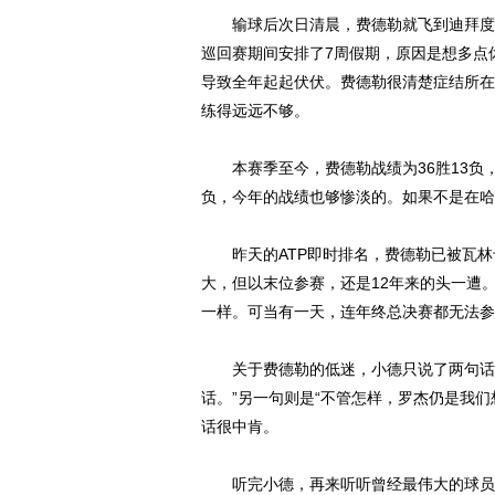
输球后次日清晨，费德勒就飞到迪拜度假
巡回赛期间安排了7周假期，原因是想多点
导致全年起起伏伏。费德勒很清楚症结所在
练得远远不够。
本赛季至今，费德勒战绩为36胜13负，不
负，今年的战绩也够惨淡的。如果不是在哈
昨天的ATP即时排名，费德勒已被瓦林
大，但以末位参赛，还是12年来的头一遭
一样。可当有一天，连年终总决赛都无法参
关于费德勒的低迷，小德只说了两句话，
话。”另一句则是“不管怎样，罗杰仍是我
话很中肯。
听完小德，再来听听曾经最伟大的球员罗