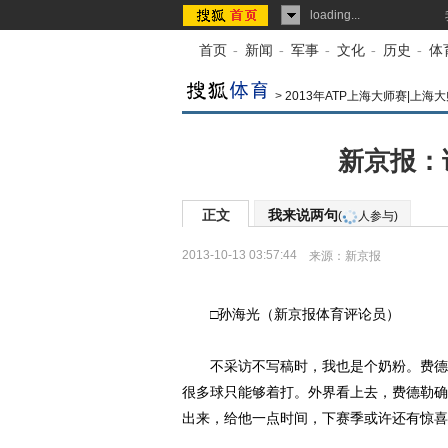
loading...
首页
-
新闻
-
军事
-
文化
-
历史
-
体
>
2013年ATP上海大师赛|上海
新京报：
正文
我来说两句
(
人参与)
2013-10-13 03:57:44
来源：
新京报
□孙海光（新京报体育评论员）
不采访不写稿时，我也是个奶粉。费德勒
很多球只能够着打。外界看上去，费德勒确
出来，给他一点时间，下赛季或许还有惊喜