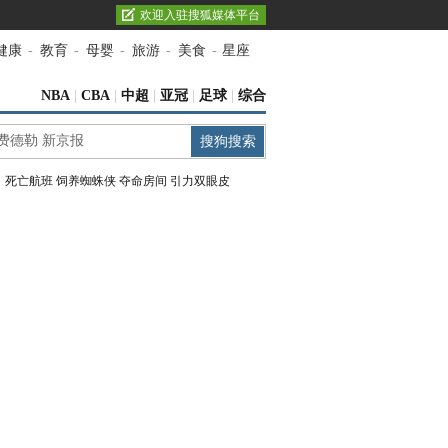
欢迎入驻搜狐媒体平台
健康
-
教育
-
母婴
-
旅游
-
美食
-
星座
NBA
|
CBA
|
中超
|
亚冠
|
足球
|
综合
：
死亡航班
饲养蜘蛛侠
夺命房间
引力双眼皮