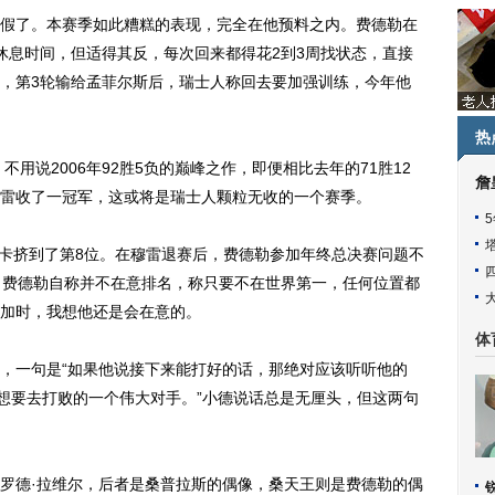
了。本赛季如此糟糕的表现，完全在他预料之内。费德勒在
休息时间，但适得其反，每次回来都得花2到3周找状态，直接
，第3轮输给孟菲尔斯后，瑞士人称回去要加强训练，今年他
热
用说2006年92胜5负的巅峰之作，即便相比去年的71胜12
詹
雷收了一冠军，这或将是瑞士人颗粒无收的一个赛季。
卡挤到了第8位。在穆雷退赛后，费德勒参加年终总决赛问题不
。费德勒自称并不在意排名，称只要不在世界第一，任何位置都
加时，我想他还是会在意的。
体
一句是“如果他说接下来能打好的话，那绝对应该听听他的
们想要去打败的一个伟大对手。”小德说话总是无厘头，但这两句
德·拉维尔，后者是桑普拉斯的偶像，桑天王则是费德勒的偶