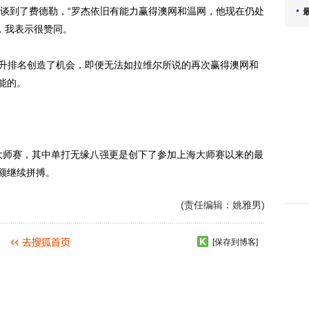
谈到了费德勒，“罗杰依旧有能力赢得澳网和温网，他现在仍处
，我表示很赞同。
升排名创造了机会，即便无法如拉维尔所说的再次赢得澳网和
能的。
大师赛，其中单打无缘八强更是创下了参加上海大师赛以来的最
名额继续拼搏。
(责任编辑：姚雅男)
[保存到博客]