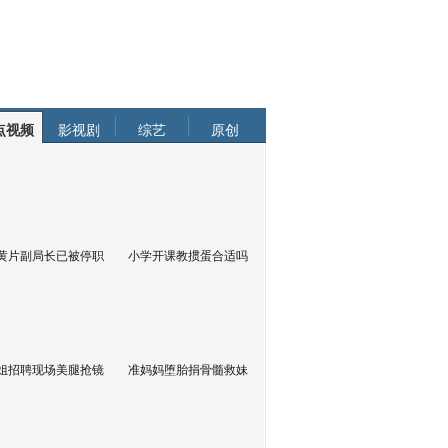
点视频
影视剧
综艺
原创
黄片副局长已被停职
小学开课教掼蛋合适吗
姐招聘现场美腿抢镜
准妈妈堕胎捐骨髓救妹