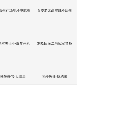
条生产场地环境肮脏
百岁老太高空跳伞庆生
屌丝男士4>爆笑开机
刘欢回应二当冠军导师
神雕侠侣-大结局
同步热播-锦绣缘