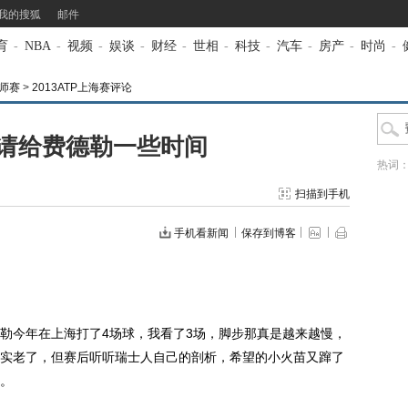
我的搜狐
邮件
育
-
NBA
-
视频
-
娱谈
-
财经
-
世相
-
科技
-
汽车
-
房产
-
时尚
-
大师赛
>
2013ATP上海赛评论
请给费德勒一些时间
热词
扫描到手机
手机看新闻
保存到博客
今年在上海打了4场球，我看了3场，脚步那真是越来越慢，
实老了，但赛后听听瑞士人自己的剖析，希望的小火苗又蹿了
。