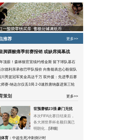
点推荐
更多>>
皇脚踝酸痛季前赛报销 或缺席揭幕战
5年顶薪！森林狼官宣续约维金斯 留下球队基石
塔尔德利亲承收巴甲队报价 向鲁能表忠心盼留队
四川男篮冠军奖金高达千万 双外援：先进季后赛
大师赛-纳达尔仅丢3局 2-0速胜唐纳森进第三轮
育策划
更多>>
世预赛锁23强 豪门无忧
本次FIFA比赛日结束后，
各大洲世界杯名额归属已
明朗化…
[详细
]
锐体育
：
中超生死冲刺倒计时