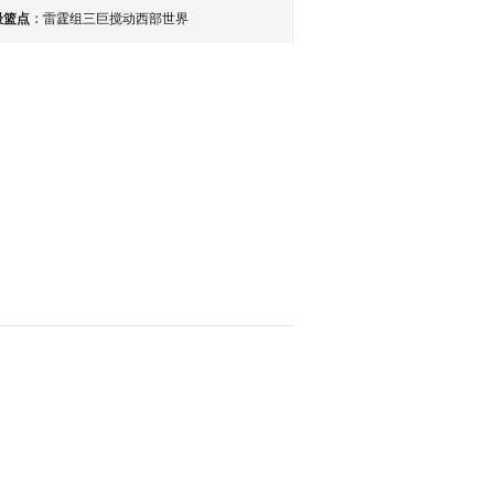
最篮点
：
雷霆组三巨搅动西部世界