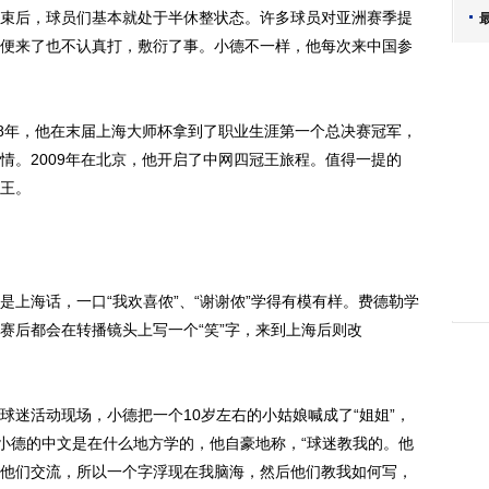
后，球员们基本就处于半休整状态。许多球员对亚洲赛季提
便来了也不认真打，敷衍了事。小德不一样，他每次来中国参
8年，他在末届上海大师杯拿到了职业生涯第一个总决赛冠军，
情。2009年在北京，他开启了中网四冠王旅程。值得一提的
王。
海话，一口“我欢喜侬”、“谢谢侬”学得有模有样。费德勒学
赛后都会在转播镜头上写一个“笑”字，来到上海后则改
活动现场，小德把一个10岁左右的小姑娘喊成了“姐姐”，
。小德的中文是在什么地方学的，他自豪地称，“球迷教我的。他
他们交流，所以一个字浮现在我脑海，然后他们教我如何写，