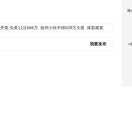
辣
开奖:头奖11注666万
徐州小伙中得639万大奖
体彩摇奖
我要发布
<