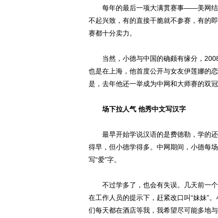
每年的最后一项大满贯赛事——美网结束
不起兴致，有的直接干脆就不参赛，有的即
赛都十分卖力。
当然，小德与中国的确颇有缘分，200
也是在上海，他首度公开与女友伊莲娜的恋
是，去年他还一举成为中网和大师赛的双冠
场下拉人气 他秀中文写汉字
最早开始学说汉语的是费德勒，学的还是上
得早，但小德学得多。中网期间，小德每场
写“爱”字。
不过学多了，也会有失误。几天前一个球迷
在工作人员的提示下，赶紧改口叫“妹妹”
们每天都在酒店等我，我希望尽可能多地与