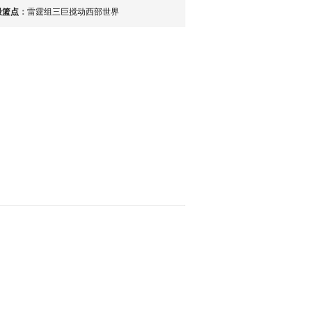
最篮点
：
雷霆组三巨搅动西部世界