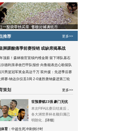
点推荐
更多>>
皇脚踝酸痛季前赛报销 或缺席揭幕战
5年顶薪！森林狼官宣续约维金斯 留下球队基石
塔尔德利亲承收巴甲队报价 向鲁能表忠心盼留队
四川男篮冠军奖金高达千万 双外援：先进季后赛
大师赛-纳达尔仅丢3局 2-0速胜唐纳森进第三轮
育策划
更多>>
世预赛锁23强 豪门无忧
本次FIFA比赛日结束后，
各大洲世界杯名额归属已
明朗化…
[详细
]
锐体育
：
中超生死冲刺倒计时