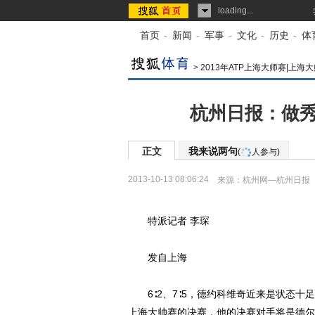
loading...
首页
-
新闻
-
军事
-
文化
-
历史
-
体
>
2013年ATP上海大师赛|上海
杭州日报：做秀
正文
我来说两句
(
人参与)
2013-10-13 08:06:24
来源：
杭州网—杭州日报
特派记者 李琛
发自上海
6∶2、7∶5，德约科维奇近来是状态十
上海大帅赛的决赛，他的决赛对手将是德尔