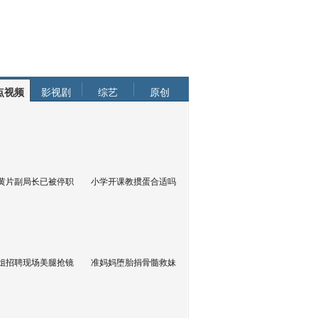
点视频
影视剧
综艺
原创
黄片副局长已被停职
小学开课教掼蛋合适吗
姐招聘现场美腿抢镜
准妈妈堕胎捐骨髓救妹