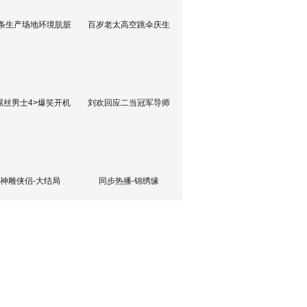
条生产场地环境肮脏
百岁老太高空跳伞庆生
屌丝男士4>爆笑开机
刘欢回应二当冠军导师
神雕侠侣-大结局
同步热播-锦绣缘