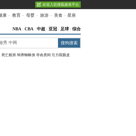
欢迎入驻搜狐媒体平台
健康
-
教育
-
母婴
-
旅游
-
美食
-
星座
NBA
|
CBA
|
中超
|
亚冠
|
足球
|
综合
：
死亡航班
饲养蜘蛛侠
夺命房间
引力双眼皮