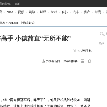
我的搜狐
邮件
育
-
NBA
-
视频
-
娱谈
-
财经
-
世相
-
科技
-
汽车
-
房产
-
时尚
-
大师赛
>
2013ATP上海赛评论
高手 小德简直“无所不能”
热词
扫描到手机
手机看新闻
保存到博客
足，继中网夺得冠军后，昨天下午，他又轻松战胜特松加，闯进
波特罗。球场上他的球技折服了无数的球迷，而场下，他还是