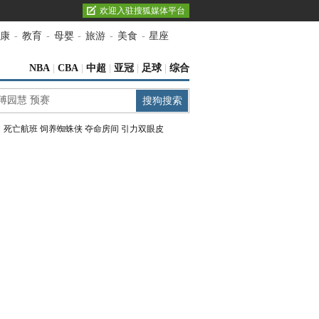
欢迎入驻搜狐媒体平台
康
-
教育
-
母婴
-
旅游
-
美食
-
星座
NBA
|
CBA
|
中超
|
亚冠
|
足球
|
综合
：
死亡航班
饲养蜘蛛侠
夺命房间
引力双眼皮