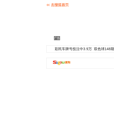
广告
彩民车牌号投注中3.9万
双色球148期