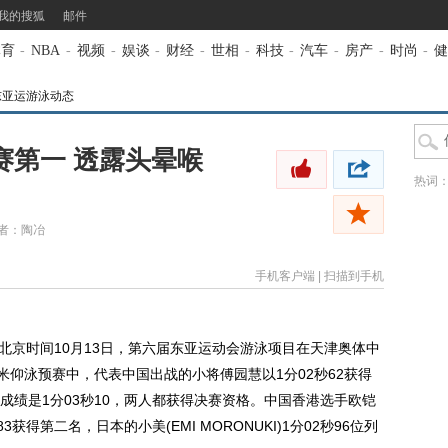
我的搜狐
邮件
体育
-
NBA
-
视频
-
娱谈
-
财经
-
世相
-
科技
-
汽车
-
房产
-
时尚
-
健
3东亚运游泳动态
赛第一 透露头晕喉
热词
者：陶冶
手机客户端
|
扫描到手机
北京时间10月13日，第六届东亚运动会游泳项目在天津奥体中
米仰泳预赛中，代表中国出战的小将傅园慧以1分02秒62获得
成绩是1分03秒10，两人都获得决赛资格。中国香港选手欧铠
02秒83获得第二名，日本的小美(EMI MORONUKI)1分02秒96位列