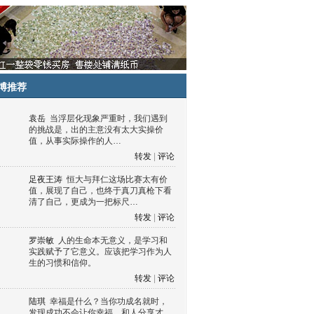
博推荐
袁岳
当浮层化现象严重时，我们遇到
的挑战是，出的主意没有太大实操价
值，从事实际操作的人…
转发
|
评论
足夜王涛
恒大与拜仁这场比赛太有价
值，展现了自己，也终于真刀真枪下看
清了自己，更成为一把标尺…
转发
|
评论
罗崇敏
人的生命本无意义，是学习和
实践赋予了它意义。应该把学习作为人
生的习惯和信仰。
转发
|
评论
陆琪
幸福是什么？当你功成名就时，
发现成功不会让你幸福，和人分享才