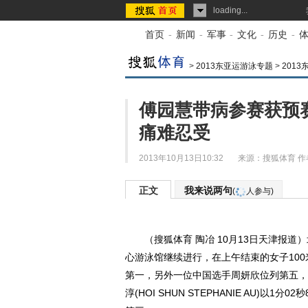
loading...
首页
-
新闻
-
军事
-
文化
-
历史
-
>
2013东亚运游泳专题
>
201
傅园慧带病参赛获预
痛难忍受
2013年10月13日10:32
来源：
搜狐体育
作
正文
我来说两句
(
人参与)
（搜狐体育 陶冶 10月13日天津报道）
心游泳馆继续进行，在上午结束的女子100
第一，另外一位中国选手周妍欣位列第五，
淳(HOI SHUN STEPHANIE AU)以1分