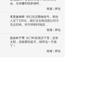
会。当你赚到很多钱时…
转发
|
评论
李英俊律师
哥们充话费输错号，替别
人交了100元，就打过去电话想让对方
充点回来。对方特郁闷地说…
转发
|
评论
急诊科于莺
出门时发现没下雪，还有
太阳，还能看到蓝天，惊呼这一天值
了！
转发
|
评论