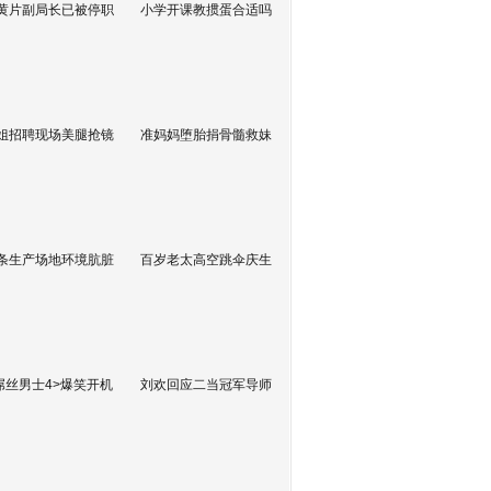
黄片副局长已被停职
小学开课教掼蛋合适吗
姐招聘现场美腿抢镜
准妈妈堕胎捐骨髓救妹
条生产场地环境肮脏
百岁老太高空跳伞庆生
屌丝男士4>爆笑开机
刘欢回应二当冠军导师