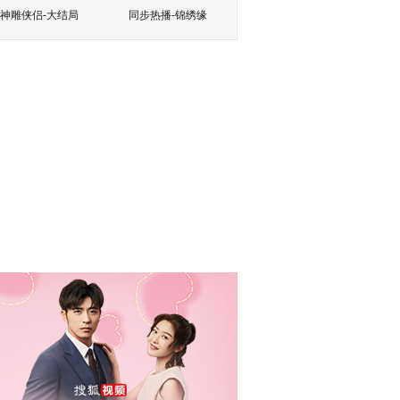
神雕侠侣-大结局
同步热播-锦绣缘