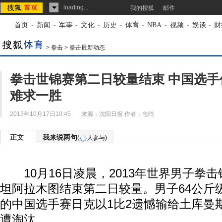
loading...
我的搜狐
邮件
首页
-
新闻
-
军事
-
文化
-
历史
-
体育
-
NBA
-
视频
-
娱谈
-
财
>
拳击
>
拳击最新动态
拳击世锦赛第二日较量结束 中国选手
难求一胜
2013年10月17日10:45
来源：
沈阳日报
作者：包晗
正文
我来说两句
(
人参与)
10月16日凌晨，2013年世界男子拳
坦阿拉木图结束第二日较量。男子64公斤
的中国选手赛日克以1比2遗憾输给土库曼
遭淘汰，