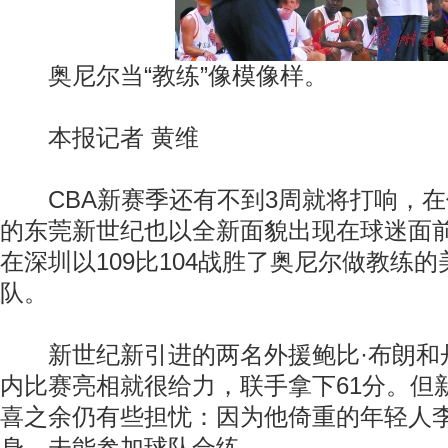
奥尼尔当“教练”像模像样。
本报记者 黄维
CBA新赛季还有不到3周就将打响，在
的东莞新世纪也以全新面貌出现在球迷面
在深圳以109比104战胜了奥尼尔做教练
队。
新世纪新引进的两名外援鲍比·布朗和丹
内比赛亮相就很给力，联手拿下61分。但
喜之余仍有些担忧：因为他倚重的年轻人