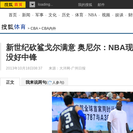
loading...
我的搜狐
邮件
首页
-
新闻
-
军事
-
文化
-
历史
-
体育
-
NBA
-
视频
-
娱谈
-
财
>
CBA
>
CBA内外
新世纪砍鲨戈尔满意 奥尼尔：NBA
没好中锋
2013年10月18日08:37
来源：
大洋网-广州日报
正文
我来说两句
(
人参与)