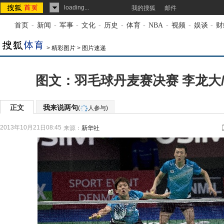
loading...
我的搜狐
邮件
首页
-
新闻
-
军事
-
文化
-
历史
-
体育
-
NBA
-
视频
-
娱谈
-
财
>
精彩图片
>
图片速递
图文：羽毛球丹麦赛决赛 李龙大
正文
我来说两句
(
人参与)
2013年10月21日08:45
来源：
新华社