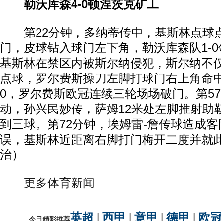
勒沃库森4-0顿涅茨克矿工
第22分钟，多纳蒂传中，基斯林点球
门，皮球钻入球门左下角，勒沃库森队1-0
基斯林在禁区内被斯尔纳侵犯，斯尔纳不
点球，罗尔费斯操刀左脚打球门右上角命
0，罗尔费斯欧冠连续三轮场场破门。第5
动，孙兴民妙传，萨姆12米处左脚推射助
到三球。第72分钟，埃姆雷-詹传球造成
误，基斯林近距离右脚打门梅开二度并就
治）
更多体育新闻