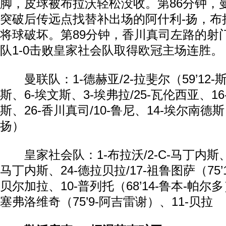
脚，皮球被布拉沃轻松没收。第86分钟，
突破后传远点找替补出场的阿什利-扬，布
将球破坏。第89分钟，香川真司左路的射
队1-0击败皇家社会队取得欧冠主场连胜。
曼联队：1-德赫亚/2-拉斐尔（59’12-
斯、6-埃文斯、3-埃弗拉/25-瓦伦西亚、16
斯、26-香川真司/10-鲁尼、14-埃尔南德斯（
扬）
皇家社会队：1-布拉沃/2-C-马丁内斯、3
马丁内斯、24-德拉贝拉/17-祖鲁图萨（75’
贝尔加拉、10-普列托（68’14-鲁本-帕尔多
塞弗洛维奇（75’9-阿吉雷谢）、11-贝拉