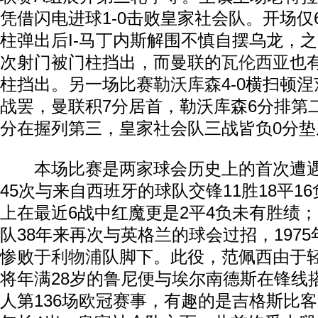
凭借闪电进球1-0击败皇家社会队。开场仅
柱弹出后I-马丁内斯解围不慎自摆乌龙，
次射门被门柱挡出，而曼联的
瓦伦西亚
也
柱挡出。另一场比赛
勒沃库森
4-0横扫顿
战罢，曼联积7分居首，勒沃库森6分排第
分在握列第三，皇家社会队三战皆负0分垫
本场比赛是两家球会历史上的首次遭遇
45次与来自西班牙的球队交锋11胜18平1
上在最近6战中红魔更是2平4负未有胜绩
队38年来再次与英格兰的球会过招，1975
惨败于
利物浦
队脚下。此役，范佩西由于
将年满28岁的鲁尼便与埃尔南德斯在锋线
人第136场欧冠赛事，有趣的是吉格斯比