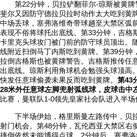
第22分钟，贝拉铲翻菲尔-琼斯被黄牌
斐尔又因防守德拉贝拉时动作太大吃到黄牌
中场丢球，
塞弗
洛维奇带球趟至大禁区弧
表现不俗将球托出底线。第33分钟，吉格
卡里克头球攻门被门前的防守球员顶出。
线附近扫倒马丁内斯吃到黄牌。第39分钟
拉倒吉格斯也被黄牌警告。吉格斯推传任
出底线。琼斯利用角球机会勉强头球顶高。
快发任意球偷袭未果反而吃到黄牌。
第4
28米外任意球左脚兜射弧线球，皮球击中
比赛，曼联队1-0领先皇家社会队进入半场
下半场伊始，格里斯曼左路传中，贝拉
射门机会。第48分钟，瓦伦西亚大禁区右侧
摔倒依然未能博得点球。2分钟后，塞弗