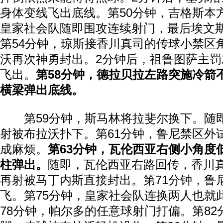
身体变线飞出底线。第50分钟，吉格斯本
皇家社会队随即围攻连续射门，最后埃文
第54分钟，琼斯接香川真司的传球小禁区
沃再次神勇封出。2分钟后，祖鲁图萨主
飞出。
第58分钟，德拉贝拉左路突施冷箭
横梁弹出底线。
第59分钟，斯马林将拉斐尔换下。随
射被布拉沃扑下。第61分钟，鲁尼禁区外
成麻烦。
第63分钟，瓦伦西亚右侧小角度
柱弹出。
随即，瓦伦西亚右路回传，香川
再射被马丁内斯直接封出。第71分钟，鲁
飞。第75分钟，皇家社会队连换两人也就
78分钟，帕尔多的任意球射门打偏。第8