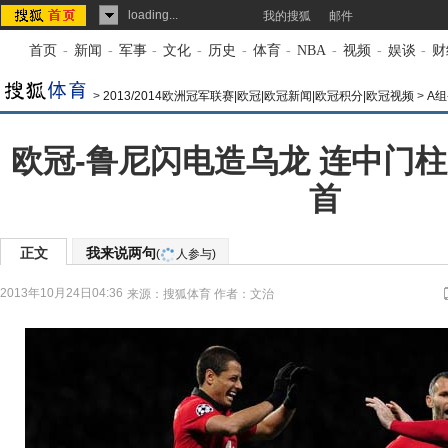
loading...
我的搜狐
邮件
首页
-
新闻
-
军事
-
文化
-
历史
-
体育
-
NBA
-
视频
-
娱谈
-
财
>
2013/2014欧洲冠军联赛|欧冠|欧冠新闻|欧冠积分|欧冠视频
>
A组
欧冠-鲁尼闪电造乌龙 连中门
首
正文
我来说两句
(
人参与)
2013年10月24日04:36
来源：
搜狐体育
作者：文治