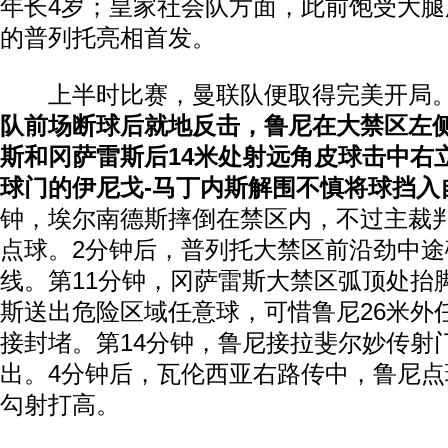
年长4岁；皇家社会队方面，此前饱受大
的普列托亮相首发。
上半时比赛，曼联队便取得完美开局
队前场断球后就地反击，鲁尼在大禁区左侧
斯和冈萨雷斯后14米处射远角皮球击中右
球门的伊尼戈-马丁内斯解围不慎将球挡入
钟，埃尔南德斯摔倒在禁区内，不过主裁
点球。2分钟后，普列托大禁区前沿劲中
线。第11分钟，冈萨雷斯大禁区弧顶处抬
斯送出危险区域任意球，可惜鲁尼26米外
接封堵。第14分钟，鲁尼接拉斐尔妙传射
出。4分钟后，瓦伦西亚右路传中，鲁尼
勾射打高。