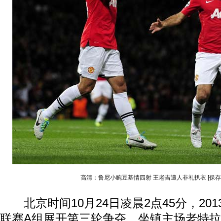
高清：鲁尼小豌豆基情四射 王老吉遭人非礼扒衣
[保
北京时间10月24日凌晨2点45分，201
联赛A组展开第三轮争夺。坐镇主场老特