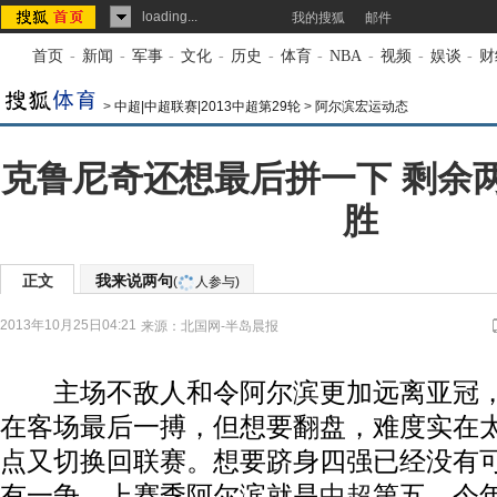
loading...
我的搜狐
邮件
首页
-
新闻
-
军事
-
文化
-
历史
-
体育
-
NBA
-
视频
-
娱谈
-
财
>
中超|中超联赛|2013中超第29轮
>
阿尔滨宏运动态
克鲁尼奇还想最后拼一下 剩余
胜
正文
我来说两句
(
人参与)
2013年10月25日04:21
来源：
北国网-半岛晨报
主场不敌人和令阿尔滨更加远离亚冠，
在客场最后一搏，但想要翻盘，难度实在
点又切换回联赛。想要跻身四强已经没有
有一争。上赛季阿尔滨就是
中超
第五，今