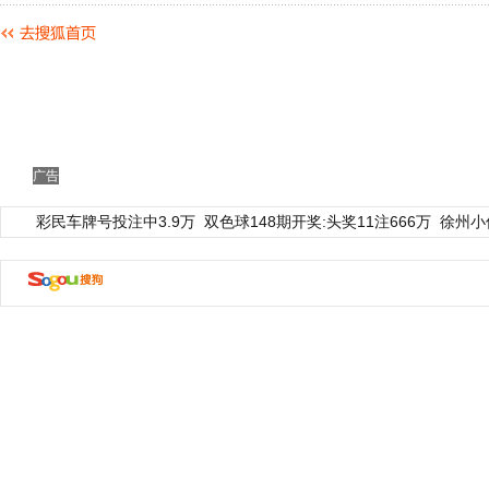
广告
彩民车牌号投注中3.9万
双色球148期开奖:头奖11注666万
徐州小