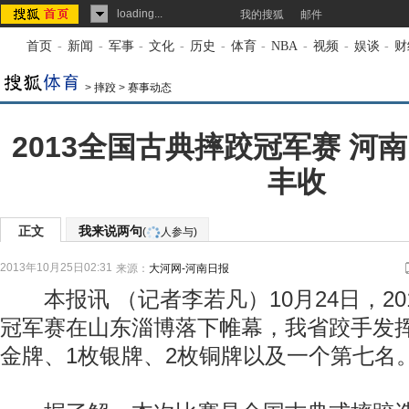
loading...
我的搜狐
邮件
首页
-
新闻
-
军事
-
文化
-
历史
-
体育
-
NBA
-
视频
-
娱谈
-
财
>
摔跤
>
赛事动态
2013全国古典摔跤冠军赛 河
丰收
正文
我来说两句
(
人参与)
2013年10月25日02:31
来源：
大河网-河南日报
本报讯 （记者李若凡）10月24日，20
冠军赛在山东淄博落下帷幕，我省跤手发
金牌、1枚银牌、2枚铜牌以及一个第七名