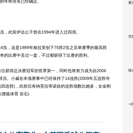
的年终排名已经确定。
看
，此前伊达公子曾在1994年进入过四强。
空
负，这是1989年格拉芙创下75胜2负之后单赛季的最高胜
奇的比赛中丢过一盘，不过都获得了比赛的胜利。
位获得总决赛冠军的世界第一，同时也将努力成为自2006
辣
球员。小威在本项赛事中已经保持了14连胜(2009年五连胜夺
止的四连胜)，此前仅有纳芙拉蒂诺娃的连胜场数比她多，女金刚
(搜狐体育 岩石)
<