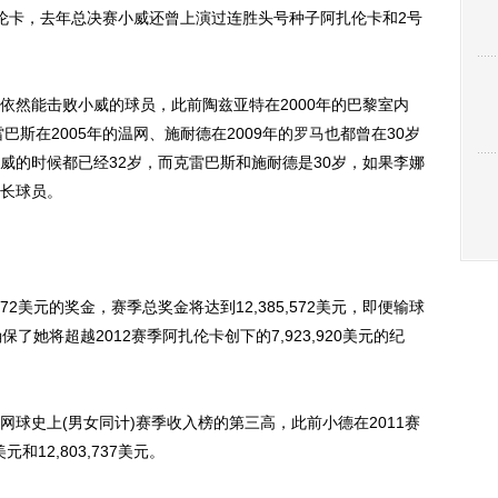
伦卡，去年总决赛小威还曾上演过连胜头号种子阿扎伦卡和2号
然能击败小威的球员，此前陶兹亚特在2000年的巴黎室内
巴斯在2005年的温网、施耐德在2009年的
罗马
也都曾在30岁
威的时候都已经32岁，而克雷巴斯和施耐德是30岁，如果李娜
长球员。
2美元的奖金，赛季总奖金将达到12,385,572美元，即便输球
确保了她将超越2012赛季阿扎伦卡创下的7,923,920美元的纪
史上(男女同计)赛季收入榜的第三高，此前小德在2011赛
元和12,803,737美元。