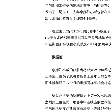
年的
斯图加特
室内硬地比赛中，当时她在0-
发出了一记ACE。去年李娜和小威也曾在室内
出，那场比赛首盘李娜曾4-1领先。
在过去33场与TOP5的比赛中小威赢了其
(今年在多哈和辛辛那提都是三盘苦战输给阿
年在斯图加特战胜小威以及2011年澳网半
数据篇
李娜和小威的获胜者将成为WTA年终总
上夺冠，成为了总决赛历史上最年长的女单
而比她年轻了八个月的李娜同样有机会将这
这是总决赛的决赛历史上第一次出现两位年
之后第三位在同一项赛事中连续击败世界第
年法国名宿皮尔斯曾在总决赛上连胜2号种