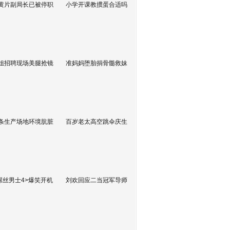
黄片副局长已被停职
小学开课教掼蛋合适吗
姐招聘现场美腿抢镜
准妈妈堕胎捐骨髓救妹
条生产场地环境肮脏
百岁老太高空跳伞庆生
屌丝男士4>爆笑开机
刘欢回应二当冠军导师