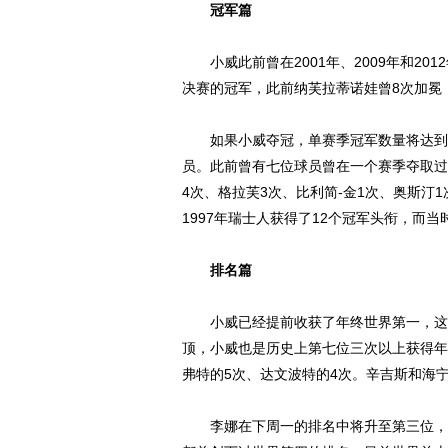
冠军篇
小威此前曾在2001年、2009年和20
决赛的冠军，此前纳芙拉蒂诺娃曾8次加冕
如果小威夺冠，单赛季冠军数量将达到1
员。此前曾有七位球员曾在一个赛季夺取过超
4次、格拉芙3次、比利简-金1次、奥斯汀
1997年瑞士人获得了12个冠军头衔，而当
排名篇
小威已经提前收获了年终世界第一，这是她
顶，小威也是历史上第七位三次以上获得年
弗特的5次、达文波特的4次。辛吉斯和海
李娜在下周一的排名中将升至第三位，这