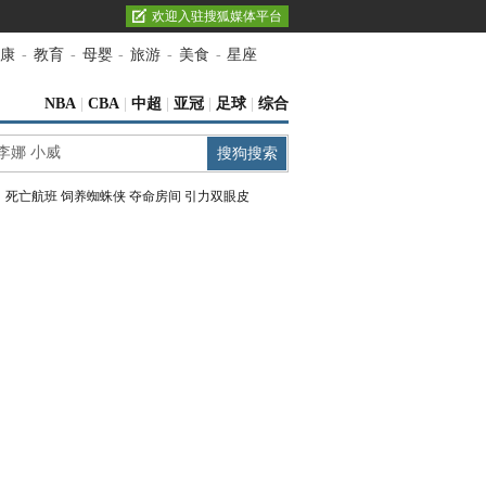
欢迎入驻搜狐媒体平台
康
-
教育
-
母婴
-
旅游
-
美食
-
星座
NBA
|
CBA
|
中超
|
亚冠
|
足球
|
综合
：
死亡航班
饲养蜘蛛侠
夺命房间
引力双眼皮