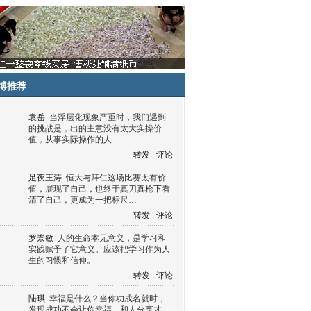
博推荐
袁岳
当浮层化现象严重时，我们遇到
的挑战是，出的主意没有太大实操价
值，从事实际操作的人…
转发
|
评论
足夜王涛
恒大与拜仁这场比赛太有价
值，展现了自己，也终于真刀真枪下看
清了自己，更成为一把标尺…
转发
|
评论
罗崇敏
人的生命本无意义，是学习和
实践赋予了它意义。应该把学习作为人
生的习惯和信仰。
转发
|
评论
陆琪
幸福是什么？当你功成名就时，
发现成功不会让你幸福，和人分享才