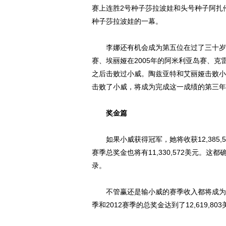
赛上连胜2号种子莎拉波娃和头号种子阿扎
种子莎拉波娃的一幕。
李娜还有机会成为第五位在过了三十岁依
赛、埃丽娅在2005年的阿米利亚岛赛、克雷
之后击败过小威。陶兹亚特和艾丽娅击败小
击败了小威，将成为完成这一成绩的第三年
奖金篇
如果小威获得冠军，她将收获12,385,57
赛季总奖金也将有11,330,572美元。这都
录。
不管赢还是输小威的赛季收入都将成为网球
季和2012赛季的总奖金达到了12,619,803美