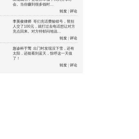
会。当你赚到很多钱时…
转发
|
评论
李英俊律师
哥们充话费输错号，替别
人交了100元，就打过去电话想让对方
充点回来。对方特郁闷地说…
转发
|
评论
急诊科于莺
出门时发现没下雪，还有
太阳，还能看到蓝天，惊呼这一天值
了！
转发
|
评论