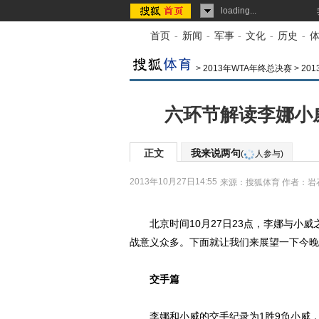
loading...
首页
-
新闻
-
军事
-
文化
-
历史
-
>
2013年WTA年终总决赛
>
20
六环节解读李娜小
正文
我来说两句
(
人参与)
2013年10月27日14:55
来源：
搜狐体育
作者：岩
北京时间10月27日23点，李娜与小威
战意义众多。下面就让我们来展望一下今晚
交手篇
李娜和小威的交手纪录为1胜9负小威，室