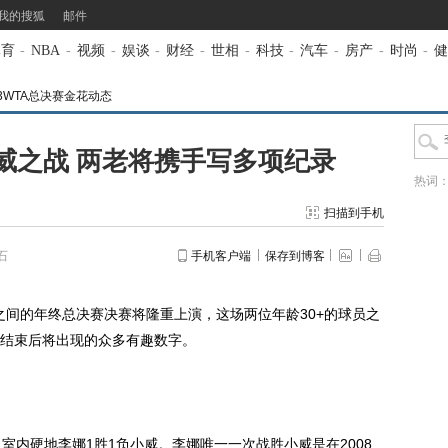
我的搜狐
邮件
体育
-
NBA
-
视频
-
娱谈
-
财经
-
世相
-
科技
-
汽车
-
房产
-
时尚
-
健
13WTA总决赛金花动态
威之战 两老将携手写多项纪录
热词
扫描到手机
石
手机客户端
保存到博客
之间的年终总决赛决赛将隆重上演，这场两位年龄30+的球员之
结束后将出现的众多有趣数字。
内硬地李娜1胜1负小威。李娜唯一一次战胜小威是在2008