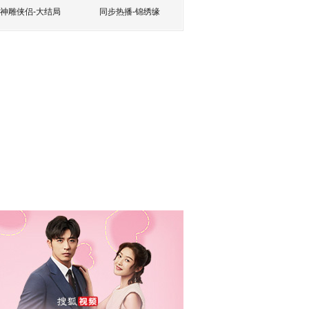
神雕侠侣-大结局
同步热播-锦绣缘