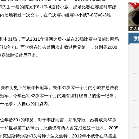
6先丢一盘的情况下6-1/6-4逆转小威，那场比赛在赛点时李娜
硬地有过一次交手，在总决赛小组赛中小威7-6(2)/6-3胜
微
中31场，而从2011年温网之后小威在33场比赛中仅输过两场
扎伦卡)。而李娜在过去曾两次击败过世界第一，分别是2008
决赛战胜沃兹尼亚奇。
决赛历史上的最年长冠军。去年31岁零一个月的小威在总决赛
冠军，今年已经32岁零一个月的她有望打破自己的这一纪录，
一纪录计入自己的口袋内。
龄30+的球员，对于李娜而言，如果夺冠，她将成为30岁
一和世界第二的球员，此前仅有两人曾完成过这一壮举。2005
子克里斯特尔斯和头号种子达文波特，2012年小威曾在马德里