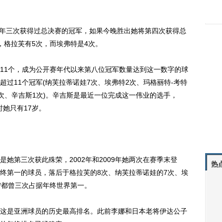
12年三次获得过总决赛的冠军，如果今晚胜出她将第四次获得总
，格拉芙有5次，而埃弗特是4次。
1个，成为公开赛年代以来第八位冠军数量达到这一数字的球
过11个冠军(纳芙拉蒂诺娃7次、埃弗特2次、玛格丽特-考特
1次、辛吉斯1次)。辛吉斯是最近一位完成这一伟业的选手，
时她只有17岁。
第三次获此殊荣，2002年和2009年她两次在赛季末登
热
终第一的球员，落后于格拉芙的8次、纳芙拉蒂诺娃的7次、埃
宁都曾三次占据年终世界第一。
是亚洲球员的历史最高排名。此前李娜和日本老将伊达公子