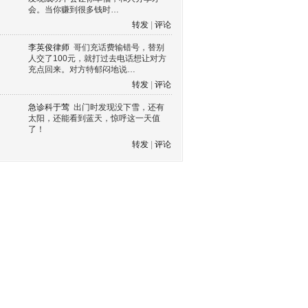
会。当你赚到很多钱时…
转发
|
评论
李英俊律师
哥们充话费输错号，替别
人交了100元，就打过去电话想让对方
充点回来。对方特郁闷地说…
转发
|
评论
急诊科于莺
出门时发现没下雪，还有
太阳，还能看到蓝天，惊呼这一天值
了！
转发
|
评论