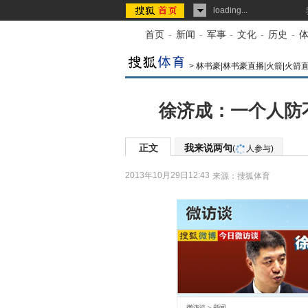
loading...
首页
-
新闻
-
军事
-
文化
-
历史
-
>
林书豪|林书豪直播|火箭|火箭
徐济成：一个人防
正文
我来说两句
(
人参与)
2013年10月29日12:43
来源：
搜狐体育