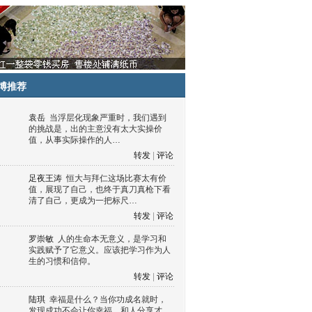
博推荐
袁岳
当浮层化现象严重时，我们遇到
的挑战是，出的主意没有太大实操价
值，从事实际操作的人…
转发
|
评论
足夜王涛
恒大与拜仁这场比赛太有价
值，展现了自己，也终于真刀真枪下看
清了自己，更成为一把标尺…
转发
|
评论
罗崇敏
人的生命本无意义，是学习和
实践赋予了它意义。应该把学习作为人
生的习惯和信仰。
转发
|
评论
陆琪
幸福是什么？当你功成名就时，
发现成功不会让你幸福，和人分享才