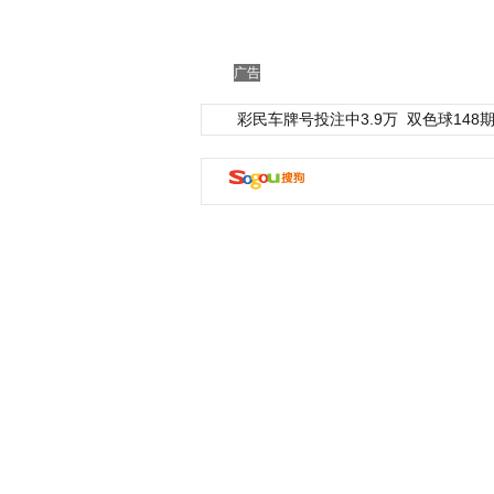
广告
彩民车牌号投注中3.9万
双色球148期