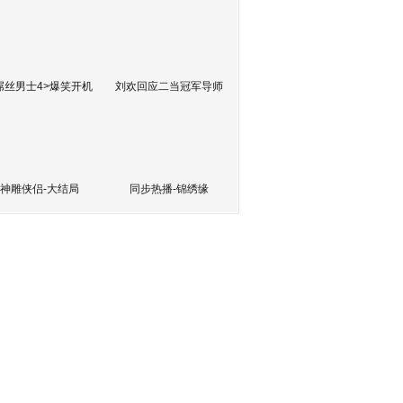
屌丝男士4>爆笑开机
刘欢回应二当冠军导师
神雕侠侣-大结局
同步热播-锦绣缘