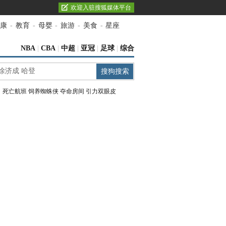
欢迎入驻搜狐媒体平台
康
-
教育
-
母婴
-
旅游
-
美食
-
星座
NBA
|
CBA
|
中超
|
亚冠
|
足球
|
综合
：
死亡航班
饲养蜘蛛侠
夺命房间
引力双眼皮