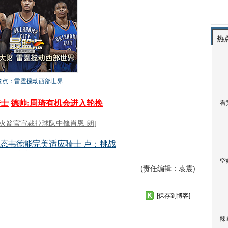
热
看
空
(责任编辑：袁震)
[保存到博客]
辣