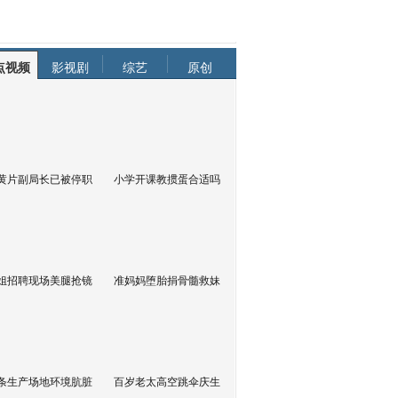
点视频
影视剧
综艺
原创
黄片副局长已被停职
小学开课教掼蛋合适吗
姐招聘现场美腿抢镜
准妈妈堕胎捐骨髓救妹
条生产场地环境肮脏
百岁老太高空跳伞庆生