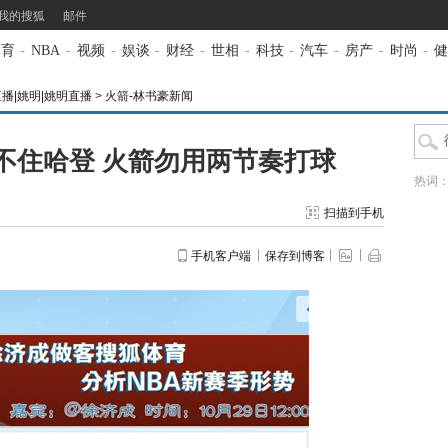
我的搜狐
邮件
体育
-
NBA
-
视频
-
娱谈
-
财经
-
世相
-
科技
-
汽车
-
房产
-
时尚
-
健
直播|姚明|姚明直播
>
火箭-林书豪新闻
不住哈登 火箭勿用两节奏打球
热词
扫描到手机
手机客户端
保存到博客