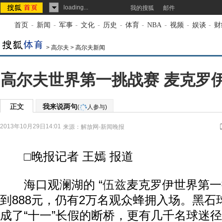
loading...
我的搜狐
邮件
首页
-
新闻
-
军事
-
文化
-
历史
-
体育
-
NBA
-
视频
-
娱谈
-
财
>
高尔夫
>
高尔夫新闻
高尔夫世界第一挑战赛 麦克罗伊
正文
我来说两句
(
人参与)
2013年10月29日14:01
来源：
解放网-新闻晚报
□晚报记者 王嫣 报道
海口观澜湖的 “
伍兹
麦克罗伊世界第一
到888元，仍有2万名观众蜂拥入场。黑
成了“十一”长假的断桥，更有几千名球迷