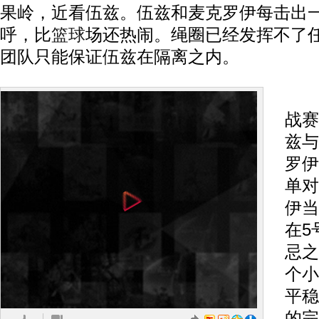
果岭，近看伍兹。伍兹和麦克罗伊每击出
呼，比
篮球
场还热闹。绳圈已经发挥不了
团队只能保证伍兹在隔离之内。
观
战赛
兹与
罗伊
单对
伊当
在5
忌之
个小
平稳
的完