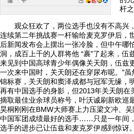
杆之
观众狂欢了，两位选手也没有不高兴，
连续第二年挑战赛一杆输给麦克罗伊后，
后新闻发布会上摆出一张冷脸，但中午哪
洞，成百上千的人群将他 “裹”了起来，伍
来见到中国高球青少年偶像关天朗，伍兹更调
一次来中国时，关天朗还在穿尿布呢。”虽
锦标赛，关天朗和窦泽成都与冠军无缘，
再有中国选手的身影，但2013年关天朗在
摘取最佳业余球员称号，叶沃诚刷新欧巡
昊桐刚刚在BMW大师赛上力压梁文冲、吴
中国军团成绩最好的选手……只是一年间
选手的进步已让伍兹和麦克罗伊感到惊讶