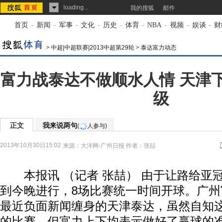
loading...
我的搜狐
邮件
首页
-
新闻
-
军事
-
文化
-
历史
-
体育
-
NBA
-
视频
-
娱谈
-
财
>
中超|中超联赛|2013中超第29轮
>
泰达富力动态
富力战泰达不做顺水人情 天津
级
正文
我来说两句
(
人参与)
2013年10月30日15:02
来源：
大洋网-广州日报
作者：张喆
本报讯 （记者 张喆） 由于让路给亚
到今晚进行，8场比赛统一时间开球。广
最近负面新闻缠身的天津泰达，虽然自知
的比赛，但富力上下均表示做好了赢球的