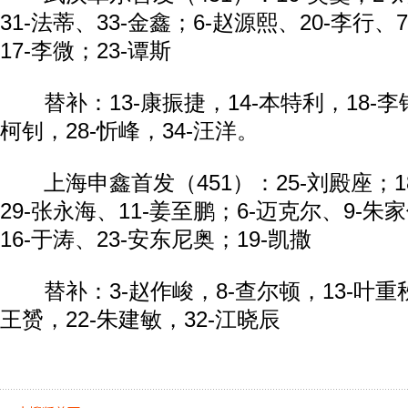
31-法蒂、33-金鑫；6-赵源熙、20-李行、
17-李微；23-谭斯
替补：13-康振捷，14-本特利，18-李钢
柯钊，28-忻峰，34-汪洋。
上海申鑫首发（451）：25-刘殿座；18
29-张永海、11-姜至鹏；6-迈克尔、9-朱
16-于涛、23-安东尼奥；19-凯撒
替补：3-赵作峻，8-查尔顿，13-叶重秋，
王赟，22-朱建敏，32-江晓辰