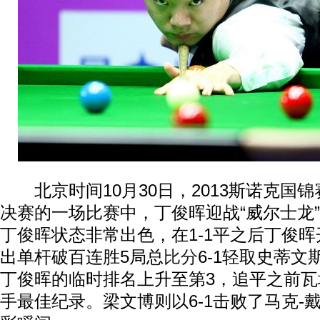
北京时间10月30日，2013斯诺克国锦
决赛的一场比赛中，丁俊晖迎战“威尔士龙
丁俊晖状态非常出色，在1-1平之后丁俊
出单杆破百连胜5局总
比分
6-1轻取史蒂
丁俊晖的临时排名上升至第3，追平之前
手最佳纪录。梁文博则以6-1击败了马克-