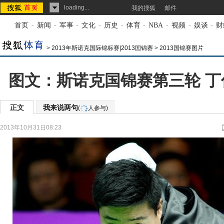
loading...
我的搜狐
邮件
首页
-
新闻
-
军事
-
文化
-
历史
-
体育
-
NBA
-
视频
-
娱谈
-
财
>
2013年斯诺克国际锦标赛|2013国锦赛
>
2013国锦赛图片
图文：斯诺克国锦赛第三轮 
正文
我来说两句
(
人参与)
2013年10月31日08:23