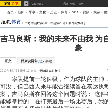
loading...
我的搜狐
邮件
首页
-
新闻
-
军事
-
文化
-
历史
-
体育
-
NBA
-
视频
-
娱谈
-
财
>
中超|中超联赛|2013中超第29轮
>
泰达富力动态
吉马良斯：我的未来不由我 为
豪
正文
我来说两句
(
人参与)
2013年10月31日08:12
来源：
天津网-每日新报
率队提前一轮保级，作为球队的主帅，
可没，但巴西人来年能否继续留在泰达执
案，吉马良斯在回答这个问题时说：“这件
能够掌控的，在打完最后一场比赛后，我