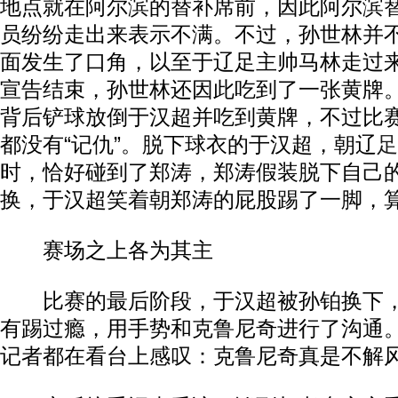
地点就在阿尔滨的替补席前，因此阿尔滨
员纷纷走出来表示不满。不过，孙世林并
面发生了口角，以至于辽足主帅马林走过
宣告结束，孙世林还因此吃到了一张黄牌
背后铲球放倒于汉超并吃到黄牌，不过比
都没有“记仇”。脱下球衣的于汉超，朝辽
足
时，恰好碰到了郑涛，郑涛假装脱下自己
换，于汉超笑着朝郑涛的屁股踢了一脚，算
赛场之上各为其主
比赛的最后阶段，于汉超被孙铂换下，
有踢过瘾，用手势和克鲁尼奇进行了沟通
记者都在看台上感叹：克鲁尼奇真是不解