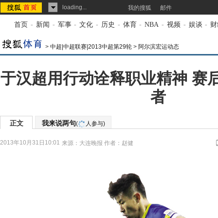
loading...
我的搜狐
邮件
首页
-
新闻
-
军事
-
文化
-
历史
-
体育
-
NBA
-
视频
-
娱谈
-
财
>
中超|中超联赛|2013中超第29轮
>
阿尔滨宏运动态
于汉超用行动诠释职业精神 赛
者
正文
我来说两句
(
人参与)
2013年10月31日10:01
来源：
大连晚报
作者：赵健