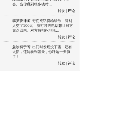
会。当你赚到很多钱时…
转发
|
评论
李英俊律师
哥们充话费输错号，替别
人交了100元，就打过去电话想让对方
充点回来。对方特郁闷地说…
转发
|
评论
急诊科于莺
出门时发现没下雪，还有
太阳，还能看到蓝天，惊呼这一天值
了！
转发
|
评论