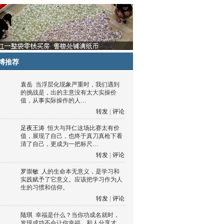
博推荐
袁岳
当浮层化现象严重时，我们遇到
的挑战是，出的主意没有太大实操价
值，从事实际操作的人…
转发
|
评论
足夜王涛
恒大与拜仁这场比赛太有价
值，展现了自己，也终于真刀真枪下看
清了自己，更成为一把标尺…
转发
|
评论
罗崇敏
人的生命本无意义，是学习和
实践赋予了它意义。应该把学习作为人
生的习惯和信仰。
转发
|
评论
陆琪
幸福是什么？当你功成名就时，
发现成功不会让你幸福，和人分享才