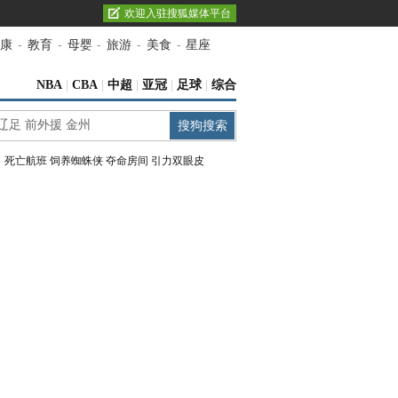
欢迎入驻搜狐媒体平台
康
-
教育
-
母婴
-
旅游
-
美食
-
星座
NBA
|
CBA
|
中超
|
亚冠
|
足球
|
综合
：
死亡航班
饲养蜘蛛侠
夺命房间
引力双眼皮