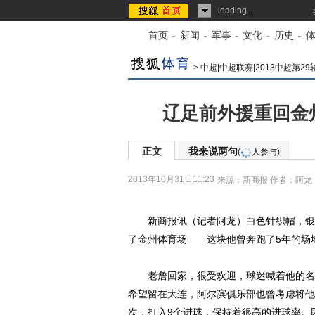
loading...
首页
-
新闻
-
军事
-
文化
-
历史
-
>
中超|中超联赛|2013中超第29
辽足前外援重回金
正文
我来说两句
(
人参与)
2013年10月31日11:23
来源：
新商报
作者：阿龙
新商报讯（记者阿龙）白色针织帽，银灰
了金州体育场——这块他曾奔跑了5年的场
老詹回家，很受欢迎，球迷喊着他的名字
希望留在大连，阿尔滨俱乐部也曾考虑将他
次，打入9个进球，保持着很高的进球率。