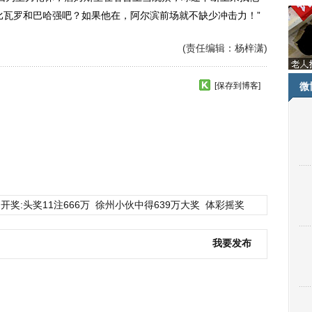
比瓦罗和巴哈强吧？如果他在，阿尔滨前场就不缺少冲击力！”
(责任编辑：杨梓潇)
[保存到博客]
微
开奖:头奖11注666万
徐州小伙中得639万大奖
体彩摇奖
我要发布