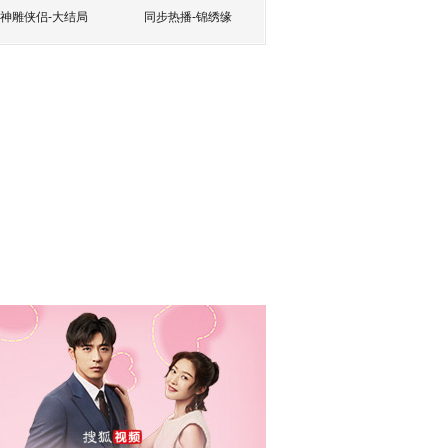
神雕侠侣-大结局
同步热播-锦绣缘