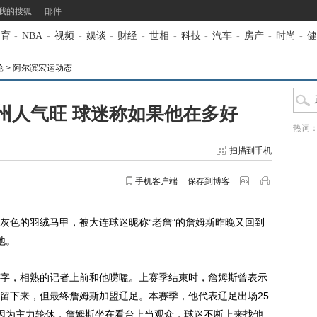
我的搜狐
邮件
体育
-
NBA
-
视频
-
娱谈
-
财经
-
世相
-
科技
-
汽车
-
房产
-
时尚
-
健
轮
>
阿尔滨宏运动态
州人气旺 球迷称如果他在多好
热词
扫描到手机
手机客户端
保存到博客
色的羽绒马甲，被大连球迷昵称“老詹”的詹姆斯昨晚又回到
地。
，相熟的记者上前和他唠嗑。上赛季结束时，詹姆斯曾表示
留下来，但最终詹姆斯加盟辽足。本赛季，他代表辽足出场25
因为主力轮休，詹姆斯坐在看台上当观众，球迷不断上来找他