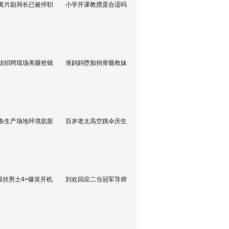
黄片副局长已被停职
小学开课教掼蛋合适吗
姐招聘现场美腿抢镜
准妈妈堕胎捐骨髓救妹
条生产场地环境肮脏
百岁老太高空跳伞庆生
屌丝男士4>爆笑开机
刘欢回应二当冠军导师