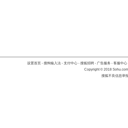
设置首页
-
搜狗输入法
-
支付中心
-
搜狐招聘
-
广告服务
-
客服中心
Copyright
©
2018 Sohu.com 
搜狐不良信息举