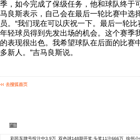
季，如今完成了保级任务，他和球队终于
马良斯表示，自己会在最后一轮比赛中选
员。“我们现在可以庆祝一下。最后一轮比
年轻球员得到先发出场的机会。这个赛季
的表现很出色。我希望球队在后面的比赛
多新人。”吉马良斯说。
广告
彩民车牌号投注中3.9万
双色球148期开奖:头奖11注666万
徐州小