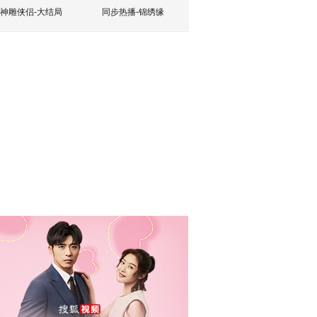
神雕侠侣-大结局
同步热播-锦绣缘