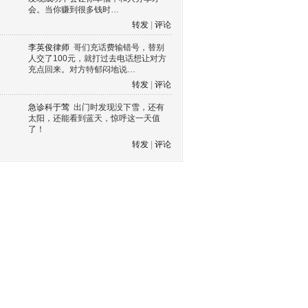
会。当你赚到很多钱时…
转发
|
评论
李英俊律师
哥们充话费输错号，替别
人交了100元，就打过去电话想让对方
充点回来。对方特郁闷地说…
转发
|
评论
急诊科于莺
出门时发现没下雪，还有
太阳，还能看到蓝天，惊呼这一天值
了！
转发
|
评论