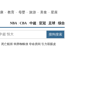
康
-
教育
-
母婴
-
旅游
-
美食
-
星座
NBA
|
CBA
|
中超
|
亚冠
|
足球
|
综合
：
死亡航班
饲养蜘蛛侠
夺命房间
引力双眼皮