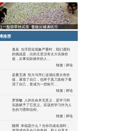
博推荐
袁岳
当浮层化现象严重时，我们遇到
的挑战是，出的主意没有太大实操价
值，从事实际操作的人…
转发
|
评论
足夜王涛
恒大与拜仁这场比赛太有价
值，展现了自己，也终于真刀真枪下看
清了自己，更成为一把标尺…
转发
|
评论
罗崇敏
人的生命本无意义，是学习和
实践赋予了它意义。应该把学习作为人
生的习惯和信仰。
转发
|
评论
陆琪
幸福是什么？当你功成名就时，
发现成功不会让你幸福，和人分享才