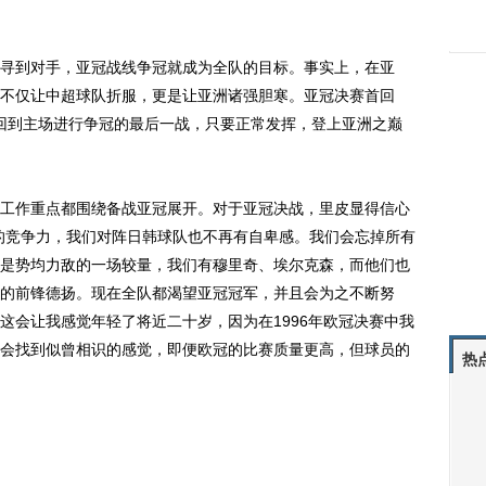
到对手，亚冠战线争冠就成为全队的目标。事实上，在亚
不仅让中超球队折服，更是让亚洲诸强胆寒。亚冠决赛首回
日将回到主场进行争冠的最后一战，只要正常发挥，登上亚洲之巅
作重点都围绕备战亚冠展开。对于亚冠决战，里皮显得信心
的竞争力，我们对阵日韩球队也不再有自卑感。我们会忘掉所有
是势均力敌的一场较量，我们有穆里奇、埃尔克森，而他们也
的前锋德扬。现在全队都渴望亚冠冠军，并且会为之不断努
这会让我感觉年轻了将近二十岁，因为在1996年欧冠决赛中我
会找到似曾相识的感觉，即便欧冠的比赛质量更高，但球员的
热