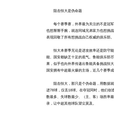
阻击恒大是伪命题
每个赛季赛，外界最为关注的不是冠军的
也想掰掰手腕，就连同城兄弟富力也想挑战
表现回敬了所有想挑战自己权威的俱乐部。
恒大本赛季无论是进攻效率还是防守能力
能、国安都缺乏十足的底气。鲁能俱乐部尽
果，似乎也向外界传递出鲁能具备挑战恒大
国安拥有中超最火爆的主场，近几个赛季成
阻击恒大，那只是个伪命题，用数据就可以
进78球，仅丢18球。在夺冠同时，他们
数最多、失球数最少、（主、客）场胜率最
录，让中超其他球队望尘莫及。