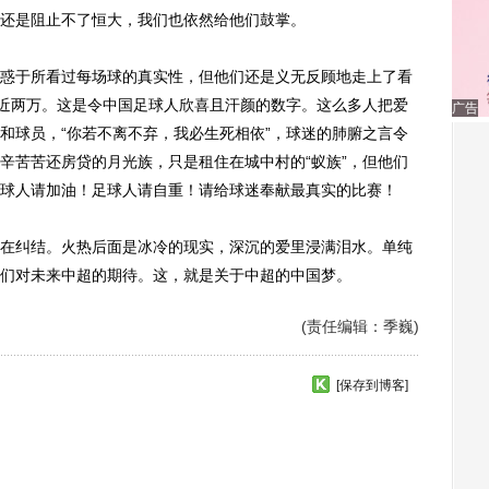
还是阻止不了恒大，我们也依然给他们鼓掌。
于所看过每场球的真实性，但他们还是义无反顾地走上了看
数近两万。这是令中国足球人欣喜且汗颜的数字。这么多人把爱
广告
和球员，“你若不离不弃，我必生死相依”，球迷的肺腑之言令
辛苦苦还房贷的月光族，只是租住在城中村的“蚁族”，但他们
球人请加油！足球人请自重！请给球迷奉献最真实的比赛！
纠结。火热后面是冰冷的现实，深沉的爱里浸满泪水。单纯
们对未来中超的期待。这，就是关于中超的中国梦。
(责任编辑：季巍)
[保存到博客]