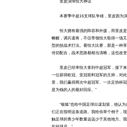
里皮演绎恒大神话
本赛季中超16支球队争雄，里皮因为演
恒大拥有最强的阵容和外援，而里皮是将
帷幄，调兵遣将，不仅带领恒大取得一场又
型的技战术打法。看恒大比赛，那是一种享
传切配合，战术思路都相当清晰，这也改变
里皮已经率恒大拿到中超冠军，接下来也
一位获得欧冠、亚冠双料冠军的主帅，对此
里，我们赢得两次中超冠军、一次足协杯冠
是为钱的人的最好回应。”
“银狐”也给中国足球出谋划策，他认为
们正在指明这条道路。我给你举个例子，现
触足球的青少年数量远远少于其他地方。我
年轻球员。”