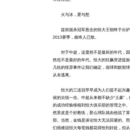
火与冰，爱与愁
提前扼杀冠军悬念的恒大王朝终于出炉，
2013赛季，曲终人已散。
对于中超，这显然不是最坏的年代，因为
然也不是最好的年代。恒大的狂飙突进提振
几轮的怪异事件让我们确定，假球和默契球
从未逃离。
恒大的三连冠早早成为人们提不起兴趣的
侯的尖锐一击。中超从来都不缺少“土豪”
的成功经验移植到恒大俱乐部的管理之中。
然里皮是个好教练，那么球队就由他说了算
部。当然，金钱是谈论恒大无法回避的。而
们很难说恒大每笔钱都花得恰到好处，但从