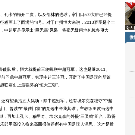
孔卡的梅开二度，以及郜林的进球，家门口5∶0大胜已经提
征程画上了圆满的句号。对于广州恒大来说，2013赛季是个丰
，中超更是显示出“巨无霸”风采，将毫无疑问地包揽多项大
微
能队后，恒大就提前三轮蝉联中超冠军，这也是继2011、
度提前问鼎中超冠军，实现中超三连冠，开辟了中
国足
球的新篇
超联赛史上最强盛的“恒大王朝”。
还有望囊括五大奖项：除中超冠军，还有埃尔克森稳夺“中超
大热门、曾诚在“最佳门将”的竞选中舍我其谁，主教练里皮当选中
脚，再加上孔卡、穆里奇、埃尔克森的外援“三叉戟”组合，取得
乐部用高投入换来高回报值得所有中国
足球
人深思，这才是推