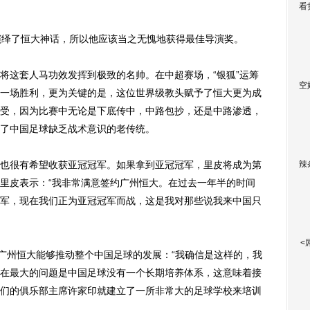
看
绎了恒大神话，所以他应该当之无愧地获得最佳导演奖。
这套人马功效发挥到极致的名帅。在中超赛场，“银狐”运筹
空
一场胜利，更为关键的是，这位世界级教头赋予了恒大更为成
受，因为比赛中无论是下底传中，中路包抄，还是中路渗透，
了中国足球缺乏战术意识的老传统。
很有希望收获亚冠冠军。如果拿到亚冠冠军，里皮将成为第
辣
里皮表示：“我非常满意签约广州恒大。在过去一年半的时间
军，现在我们正为亚冠冠军而战，这是我对那些说我来中国只
<
广州恒大能够推动整个中国足球的发展：“我确信是这样的，我
在最大的问题是中国足球没有一个长期培养体系，这意味着接
们的俱乐部主席许家印就建立了一所非常大的足球学校来培训