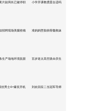
黄片副局长已被停职
小学开课教掼蛋合适吗
姐招聘现场美腿抢镜
准妈妈堕胎捐骨髓救妹
条生产场地环境肮脏
百岁老太高空跳伞庆生
屌丝男士4>爆笑开机
刘欢回应二当冠军导师