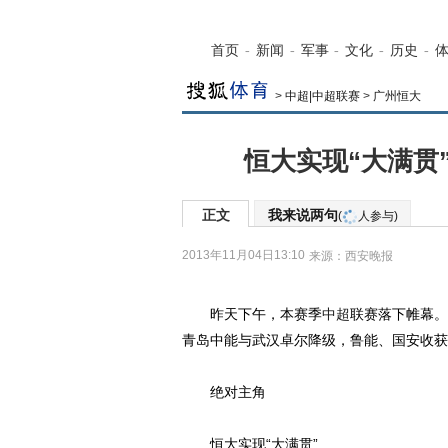
首页
-
新闻
-
军事
-
文化
-
历史
-
>
中超|中超联赛
>
广州恒大
恒大实现“大满贯
正文
我来说两句
(
人参与)
2013年11月04日13:10
来源：
西安晚报
昨天下午，本赛季
中超
联赛落下帷幕。
青岛中能与武汉卓尔降级，鲁能、国安收获
绝对主角
恒大实现“大满贯”