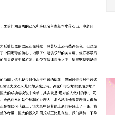
之前扑朔迷离的亚冠和降级名单也基本水落石出。中超的
反赌扫黑的效应还在持续，绿茵场上还有些许亮色。但这显
了中国足球的信心，增添了中超俱乐部的美誉度。但联赛最后
的幽灵仍在中超游荡。即使在法律高压之下，这些魑魅魍魉也
新闻，这无疑是对低水平中超的讽刺，但同时也是对中超诸
，但像恒大这么玩儿的却从来没有。许家印坚定地把他做房地产
恒大的成功秘诀说来简单，其实就是“用对的人做对的事”。既
。既然刘永灼是个称职的经理人，那么就由他来管理恒大俱乐
正是在如何花钱上，恒大给中超其他土豪们好好上了一课。我
整体考量，恒大的投入和回报成正比且良性。我们期待，下季