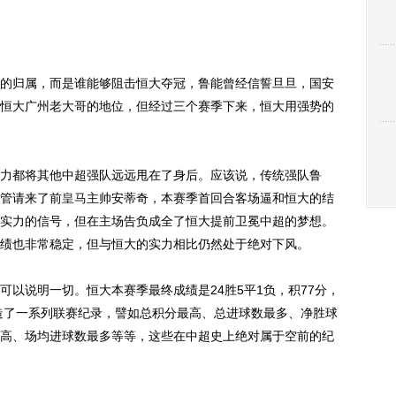
归属，而是谁能够阻击恒大夺冠，鲁能曾经信誓旦旦，国安
恒大广州老大哥的地位，但经过三个赛季下来，恒大用强势的
都将其他中超强队远远甩在了身后。应该说，传统强队鲁
管请来了前
皇马
主帅安蒂奇，本赛季首回合客场逼和恒大的结
实力的信号，但在主场告负成全了恒大提前卫冕中超的梦想。
绩也非常稳定，但与恒大的实力相比仍然处于绝对下风。
说明一切。恒大本赛季最终成绩是24胜5平1负，积77分，
创造了一系列联赛纪录，譬如总积分最高、总进球数最多、净胜球
高、场均进球数最多等等，这些在中超史上绝对属于空前的纪