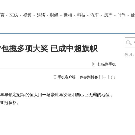
体育
-
NBA
-
视频
-
娱谈
-
财经
-
世相
-
科技
-
汽车
-
房产
-
时尚
-
健
”包揽多项大奖 已成中超旗帜
热词
扫描到手机
手机客户端
保存到博客
早早锁定冠军的恒大用一场豪胜再次证明自己巨无霸的地位，
亚冠资格。