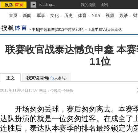
loading...
我的搜狐
邮件
首页
-
新闻
-
军事
-
文化
-
历史
-
体育
-
NBA
-
视频
-
娱谈
-
财
>
中超|中超联赛|2013中超第30轮
>
上海申鑫VS天津泰达
联赛收官战泰达憾负申鑫 本
11位
正文
我来说两句
(
人参与)
2013年11月04日15:07
来源：
今晚网-今晚报
开场匆匆丢球，赛后匆匆离去。本赛季
达队扮演的就是一位匆匆过客。在成全了
连胜后，泰达队本赛季的排名最终锁定为第