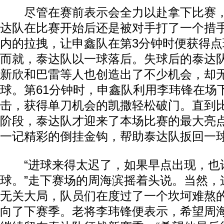
尽管在赛前表示会全力以赴拿下比赛，
达队在比赛开始后还是被对手打了一个措
内的拉拽，让申鑫队在第3分钟时便获得
而就，泰达队以一球落后。失球后的泰达
新欣和巴雷等人也创造出了不少机会，却
球。第61分钟时，申鑫队利用李玮锋在场
击，获得单刀机会的凯撒轻松破门。直到
阶段，泰达队才迎来了本场比赛的最大亮
一记精彩的倒挂金钩，帮助泰达队扳回一
“进球来得太迟了，如果早点出现，也
球。”走下赛场的周海滨摇着头说。当然，
无关大局，队员们在度过了一个坎坷难熬
向了下赛季。老将李玮锋便表示，希望周