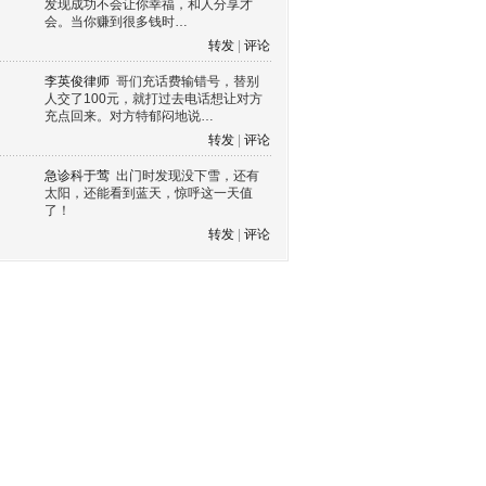
发现成功不会让你幸福，和人分享才
会。当你赚到很多钱时…
转发
|
评论
李英俊律师
哥们充话费输错号，替别
人交了100元，就打过去电话想让对方
充点回来。对方特郁闷地说…
转发
|
评论
急诊科于莺
出门时发现没下雪，还有
太阳，还能看到蓝天，惊呼这一天值
了！
转发
|
评论