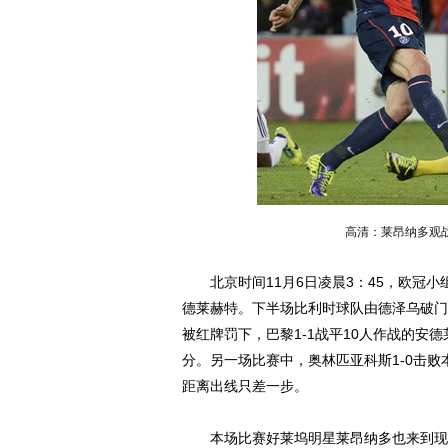
高清：莱昂纳多观
北京时间11月6日凌晨3：45，欧冠小
德莱赫特。下半场比利时球队由德泽乌破门
被红牌罚下，巴黎1-1战平10人作战的安
分。另一场比赛中，奥林匹亚科斯1-0击败
距离出线只差一步。
本场比赛好莱坞明星莱昂纳多也来到现场