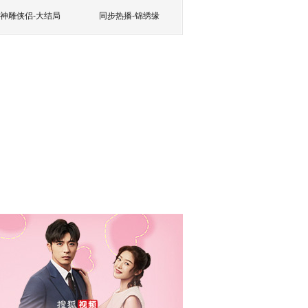
神雕侠侣-大结局
同步热播-锦绣缘