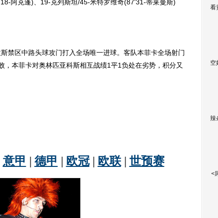
18-阿克蓬)、19-克列斯坦/45-米特罗维奇(87'31-蒂莱曼斯)
看
斯禁区中路头球攻门打入全场唯一进球。客队本菲卡全场射门
空
落败，本菲卡对奥林匹亚科斯相互战绩1平1负处在劣势，积分又
辣
<