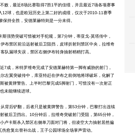
不败，最近8场比赛取得7胜1平的佳绩，并且最近7场各项赛事
12球，也是欧冠历史上第二好的成绩，仅次于2010-11赛季
黎保持全胜，安德莱赫特则是一分未得。
斯强势突破可惜被对手犯规，第7分钟，蒂亚戈-莫塔传中，
，伊布禁区前沿远射被后卫阻挡，皮球折射到禁区中央，拉维奇
，客队漏球失误，禁区右侧伊布转身抽射稍稍打高。
7成，米特罗维奇完成了安德莱赫特第一脚有威胁的射门，
维尔左翼突破传中，库亚特赶在伊布之前倒地将球破坏，化解了
斯被黄牌警告。上半时巴黎完成5脚射门，可惜没有一次射正
也未能继续进球。
从背后铲翻，后者只是被黄牌警告，第53分钟，巴黎打出连续
射被后卫挡出。10分钟后，拉维奇突破射门受阻，第65分钟，
小卢卡斯杀入禁区右侧单刀面对门将，但凌空大力抽射居然偏
尔瓦伤愈复出替补出战，王子公园球场全场掌声雷动。