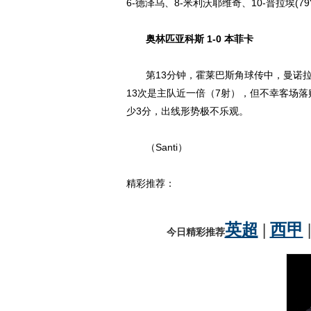
6-德泽乌、8-米利沃耶维奇、10-普拉埃(79'
奥林匹亚科斯 1-0 本菲卡
第13分钟，霍莱巴斯角球传中，曼诺拉
13次是主队近一倍（7射），但不幸客场
少3分，出线形势极不乐观。
（Santi）
精彩推荐：