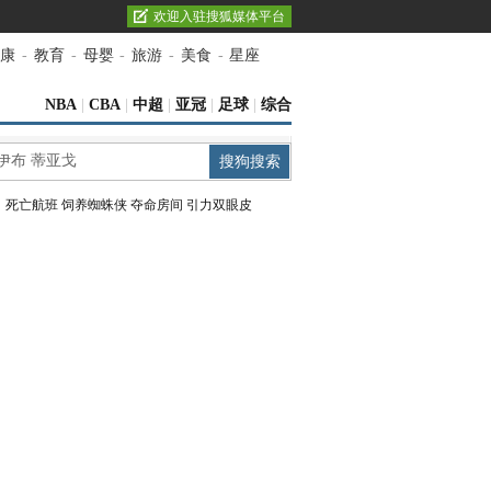
欢迎入驻搜狐媒体平台
康
-
教育
-
母婴
-
旅游
-
美食
-
星座
NBA
|
CBA
|
中超
|
亚冠
|
足球
|
综合
：
死亡航班
饲养蜘蛛侠
夺命房间
引力双眼皮