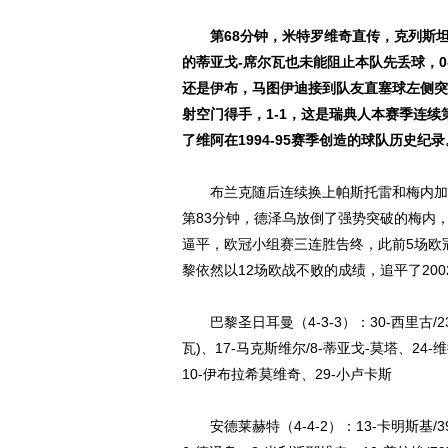
第68分钟，米特罗维奇直传，克列斯
的蒂亚戈-席尔瓦也未能阻止本队先丢球，0
还是伊布，马图伊迪接到队友直塞球左侧突
射空门得手，1-1，这是瑞典人本赛季连续
了维阿在1994-95赛季创造的球队历史纪录
布兰克随后连续换上帕斯托雷和梅内加强
第83分钟，德泽乌放倒了强势突破的梅内
逼平，欧冠小组赛三连胜告终，此前5场欧
黎依然以12场欧战不败的成绩，追平了20
巴黎圣日耳曼（4-3-3）：30-西里古/23
瓦)、17-马克斯维尔/8-蒂亚戈-莫塔、24-维拉
10-伊布拉希莫维奇、29-小卢卡斯
安德莱赫特（4-4-2）：13-卡明斯基/39