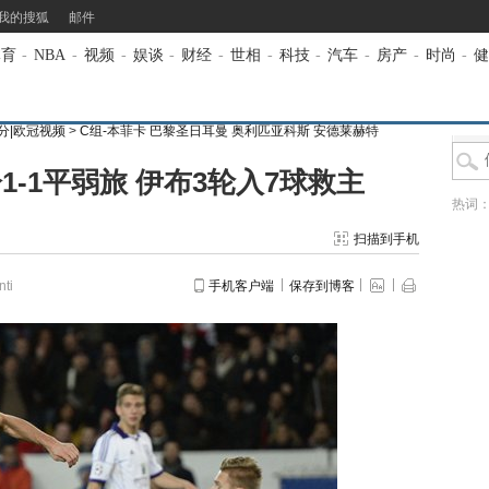
我的搜狐
邮件
体育
-
NBA
-
视频
-
娱谈
-
财经
-
世相
-
科技
-
汽车
-
房产
-
时尚
-
健
积分|欧冠视频
>
C组-本菲卡 巴黎圣日耳曼 奥利匹亚科斯 安德莱赫特
1-1平弱旅 伊布3轮入7球救主
热词
扫描到手机
ti
手机客户端
保存到博客