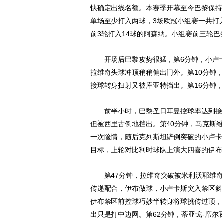
快确定出线名额。本赛季开幕至今巴黎保持
单场至少打入两球，3场欧冠小组赛一共打入
前3轮打入14球的
阿森纳
。小组赛前三轮巴
开场后巴黎攻势很猛，第6分钟，小卢卡
拉维奇头球冲顶稍稍偏出门外。第10分钟
接球转身扫射又被库亚特挡出。第16分钟
前半小时，巴黎圣日耳曼控球率达到接近
但被西里古倒地挡出。第40分钟，马克斯
一次险情，随后克列斯坦铲倒突破的小卢卡
目标，上轮对比利时球队上演大四喜的伊布
第47分钟，拉维奇突破被米利沃耶维奇
传递配合，伊布做球，小卢卡斯突入禁区斜
伊布禁区前控球巧妙半转身将球挑传过顶，
出只是打中边网。第62分钟，蒂亚戈-席