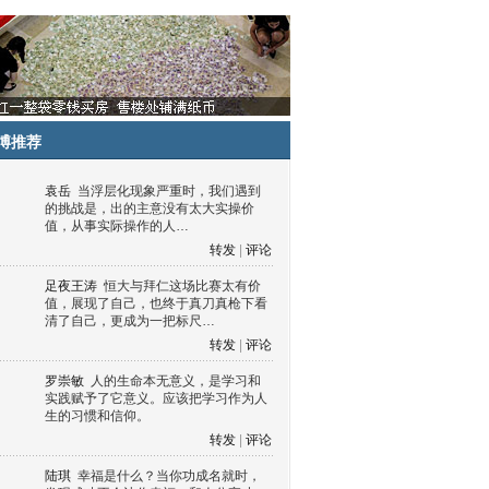
博推荐
袁岳
当浮层化现象严重时，我们遇到
的挑战是，出的主意没有太大实操价
值，从事实际操作的人…
转发
|
评论
足夜王涛
恒大与拜仁这场比赛太有价
值，展现了自己，也终于真刀真枪下看
清了自己，更成为一把标尺…
转发
|
评论
罗崇敏
人的生命本无意义，是学习和
实践赋予了它意义。应该把学习作为人
生的习惯和信仰。
转发
|
评论
陆琪
幸福是什么？当你功成名就时，