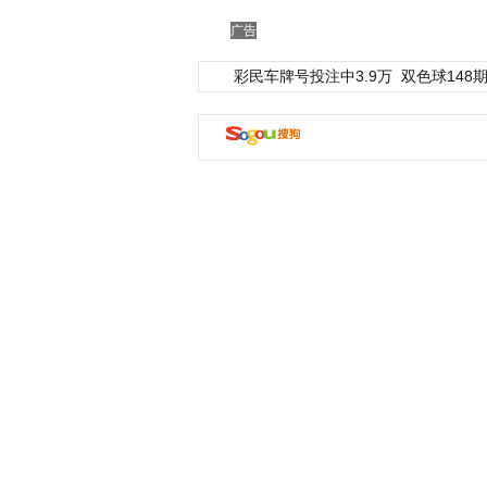
广告
彩民车牌号投注中3.9万
双色球148期