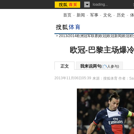
loading...
首页
-
新闻
-
军事
-
文化
-
历史
-
>
2013/2014欧洲冠军联赛|欧冠|欧冠新闻|欧冠
欧冠-巴黎主场爆冷
正文
我来说两句
(
人参与)
2013年11月06日05:39
来源：
搜狐体育
作者：San