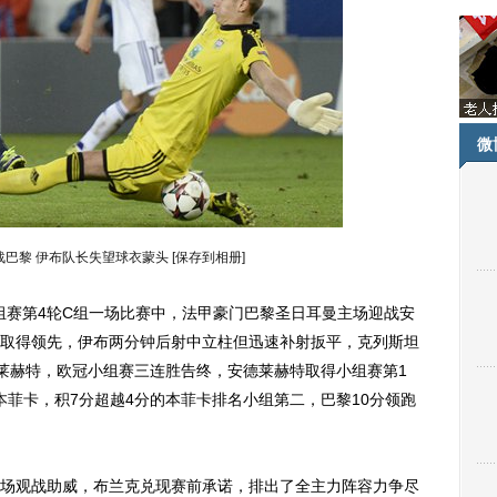
微
战巴黎 伊布队长失望球衣蒙头
[保存到相册]
组赛第4轮C组一场比赛中，法甲豪门巴黎圣日耳曼主场迎战安
取得领先，伊布两分钟后射中立柱但迅速补射扳平，克列斯坦
德莱赫特，欧冠小组赛三连胜告终，安德莱赫特取得小组赛第1
本菲卡，积7分超越4分的本菲卡排名小组第二，巴黎10分领跑
观战助威，布兰克兑现赛前承诺，排出了全主力阵容力争尽