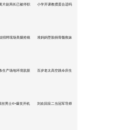
黄片副局长已被停职
小学开课教掼蛋合适吗
姐招聘现场美腿抢镜
准妈妈堕胎捐骨髓救妹
条生产场地环境肮脏
百岁老太高空跳伞庆生
屌丝男士4>爆笑开机
刘欢回应二当冠军导师