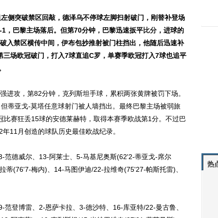
坦左侧突破禁区回敲，德泽乌不停球左脚扫射破门，刚替补登场
-1，巴黎主场落后。但第70分钟，巴黎迅速扳平
比分
，进球的
破入禁区横传中间，伊布包抄推射被门柱挡出，他随后迅速补
第三场欧冠破门，打入7球直追C罗，单赛季欧冠打入7球也追平
。
进攻，第82分钟，克列斯坦手球，累积两张黄牌被罚下场。
，但蒂亚戈-莫塔任意球射门被人墙挡出。最终巴黎主场被弱旅
冠比赛狂丢15球的安德莱赫特，取得本赛季欧战第1分。不过巴
02年11月创造的球队历史最佳欧战纪录。
-范德威尔、13-阿莱士、5-马基尼奥斯(62'2-蒂亚戈-席尔
热
蒂(76'7-梅内)、14-马图伊迪/22-拉维奇(75'27-帕斯托雷)、
-范登博雷、2-恩萨卡拉、3-德沙特、16-库亚特/22-曼古鲁、