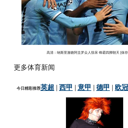
高清：纳斯里激吻阿圭罗众人惊呆 锋霸四脚朝天
[保
更多体育新闻