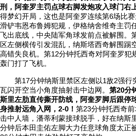
刑，阿奎罗主罚点球右脚发炮攻入球门右上
得梦幻开局，这也是阿奎罗连续第6场比赛
滑铲韦恩布鲁姆犯规，伊格纳舍维奇主罚
飞出底线，中央陆军角球发前点被解围。第
区左侧横传引发混乱，纳斯塔西奇解围踢
高错失良机。第12分钟托西奇对阿奎罗犯
轰门打了飞机。
第17分钟纳斯里禁区左侧以1敌2强行
瓦闪开空当小角度抽射击中边网。
第20
斯里左肋直传撕开防线，阿奎罗脚后跟停
身推射远角入网，2-0！
第23分钟托西奇
击中人墙，潘蒂利蒙接球脱手，好在纳斯
分钟后本田圭佑左脚大力任意球角度太正