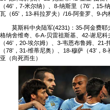
（46’，7-米尔纳）、8-纳斯里（76’，15
瓦（65’，13-科拉罗夫）/16-阿奎罗、9-
莫斯科中央陆军(4231)：35-阿金费耶夫
格纳舍维奇、6-A-贝雷祖斯基、42-谢尼科夫
（46’，20-埃尔姆）、3-韦恩布鲁姆、21
（78’，31-维蒂尼奥）、18-穆萨（43’，8
亚（向死而生）