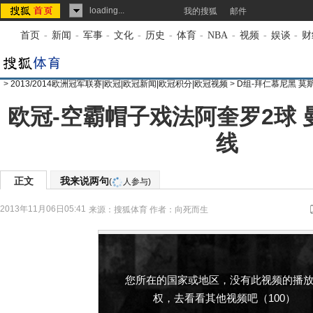
loading...
我的搜狐
邮件
首页
-
新闻
-
军事
-
文化
-
历史
-
体育
-
NBA
-
视频
-
娱谈
-
财
>
2013/2014欧洲冠军联赛|欧冠|欧冠新闻|欧冠积分|欧冠视频
>
D组-拜仁慕尼黑 莫
欧冠-空霸帽子戏法阿奎罗2球 
线
正文
我来说两句
(
人参与)
2013年11月06日05:41
来源：
搜狐体育
作者：向死而生
您所在的国家或地区，没有此视频的播
权，去看看其他视频吧（100）