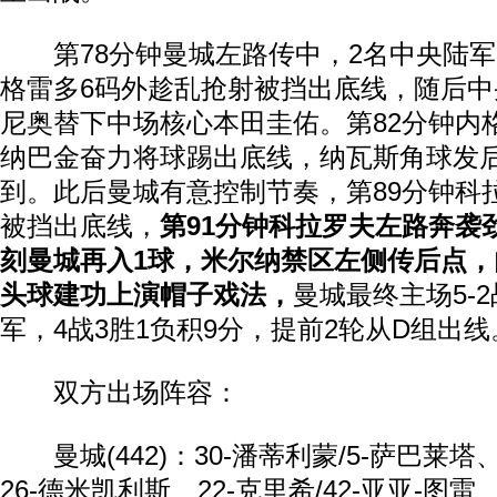
第78分钟曼城左路传中，2名中央陆军
格雷多6码外趁乱抢射被挡出底线，随后
尼奥替下中场核心本田圭佑。第82分钟内
纳巴金奋力将球踢出底线，纳瓦斯角球发
到。此后曼城有意控制节奏，第89分钟科
被挡出底线，
第91分钟科拉罗夫左路奔袭
刻曼城再入1球，米尔纳禁区左侧传后点
头球建功上演帽子戏法，
曼城最终主场5-
军，4战3胜1负积9分，提前2轮从D组出线
双方出场阵容：
曼城(442)：30-潘蒂利蒙/5-萨巴莱塔
26-德米凯利斯、22-克里希/42-亚亚-图雷