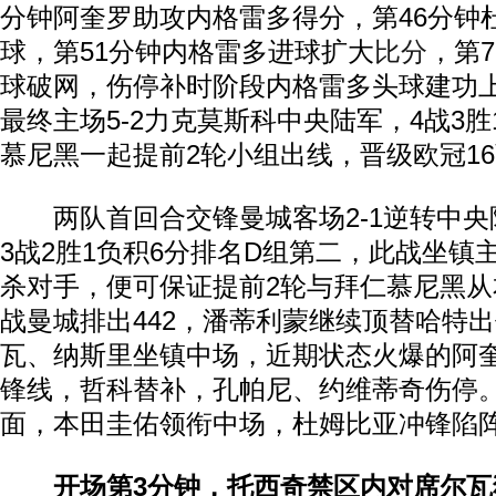
分钟阿奎罗助攻内格雷多得分，第46分钟
球，第51分钟内格雷多进球扩大
比分
，第
球破网，伤停补时阶段内格雷多头球建功
最终主场5-2力克莫斯科中央陆军，4战3胜
慕尼黑一起提前2轮小组出线，晋级欧冠1
两队首回合交锋曼城客场2-1逆转中央
3战2胜1负积6分排名D组第二，此战坐镇
杀对手，便可保证提前2轮与拜仁慕尼黑
战曼城排出442，潘蒂利蒙继续顶替哈特
瓦、纳斯里坐镇中场，近期状态火爆的阿
锋线，哲科替补，孔帕尼、约维蒂奇伤停
面，本田圭佑领衔中场，杜姆比亚冲锋陷
开场第3分钟，托西奇禁区内对席尔