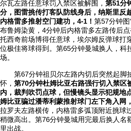
尔瓦左路任意球罚入禁区被解围，
第51
分，图雷挑传打客队防线身后，纳斯里反
内格雷多推射空门建功，4-1！
第57分钟
布鲁姆染黄，4分钟后内格雷多左路传后点
托西奇前场博得任意球，埃尔姆反弹球打
位极佳将球得到。第65分钟曼城换人，科
场。
第67分钟祖贝尔左路内切后突然起脚
怀，
第70分钟杜姆比亚右路强行切入禁区
内，裁判吹罚点球，但慢镜头显示犯规地
姆比亚骗过潘蒂利蒙推射球门左下角入网，4
拉罗夫左路横传，内格雷多弧顶附近挑球
稍微高出。第76分钟曼城用完最后换人名
里出战。