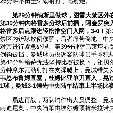
26分钟本田圭佑劲射打了高射炮。
第29分钟纳斯里做球，图雷大禁区外
第30分钟内格雷多分球后前插，阿奎罗突
格雷多后点跟进轻松推空门入网，3-0！
第
禁区内铲球放倒穆萨，后者痛苦倒地，中
对其进行紧急处理。第39分钟萨巴莱塔右
倒钩被挡，曼城球员投诉客队球员手球犯
第43分钟穆萨无法坚持比赛被换下，祖贝
分钟席尔瓦劲射打在支撑腿上，曼城错失
韦恩布鲁姆直塞，杜姆比亚单刀直入，晃
1球，曼城3-1领先中央陆军结束上半场比
易边再战，两队均作出人员调整，曼城
南迪尼奥，中央陆军由埃尔姆顶替米拉诺夫