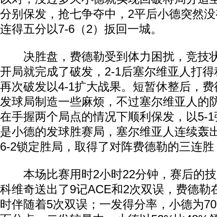
分别保发，抢七争夺中，2平后小德突然
连得五分以7-6（2）扳回一城。
决胜盘，费德勒受到体力困扰，竞技状
开局就完成了破发，2-1后塞尔维亚人打
再次破发以4-1扩大战果。短暂休整后，
发球局制造一些麻烦，不过塞尔维亚人的
在手握两个局点的情况下顺利保发，以5-
是小德的发球胜赛局，塞尔维亚人连续轰出
6-2锁定胜局，取得了对阵费德勒的三连
本场比赛用时2小时22分钟，赛后的技
科维奇送出了9记ACE和2次双误，费德勒
时伴随着5次双误；一发得分率，小德为70