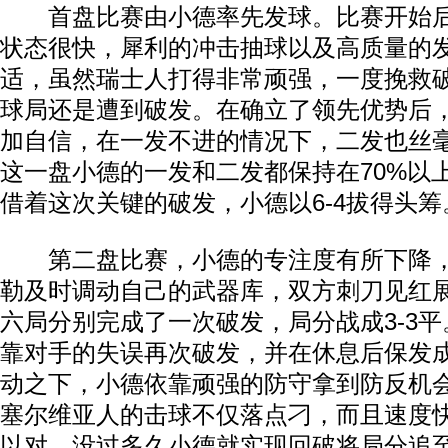
首盘比赛由小德率先发球。比赛开始后
状态很快，犀利的冲击抽球以及高质量的
适，虽然瑞士人打得非常顽强，一度挽救
球局还是遭到破发。在确立了领先优势后
加自信，在一发不进的情况下，二发也丝
这一盘小德的一发和二发都保持在70%以
借着这次关键的破发，小德以6-4拔得头筹
第二盘比赛，小德的专注度有所下降，
勒及时调动自己的武器库，双方刺刀见红
六局分别完成了一次破发，局分战成3-3
靠对手的失误再次破发，并在休息后保发成
动之下，小德依靠顽强的防守拿到防反机
塞尔维亚人的击球不仅落点刁，而且速度
以对，没过多久小德就实现回破将局分追至