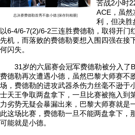
苦战2小时2
ACE，虽
总决赛费德勒首秀不敌小德
[保存到相册]
利，但决胜
以6-4/6-7(2)/6-2三连胜费德勒，取得
先机，而落败的费德勒要想入围四强在接
何闪失。
31岁的六届赛会冠军费德勒被分入了B
费德勒再次遭遇小德，虽然巴黎大师赛不
场，费德勒的进攻武器杀伤力丝毫不逊于
士天王争取两盘拿下，一旦比赛被拖入到
力劣势无疑会暴漏出来，巴黎大师赛就是
此这场比赛，费德勒一旦不能两盘拿下，
可能就是小德。