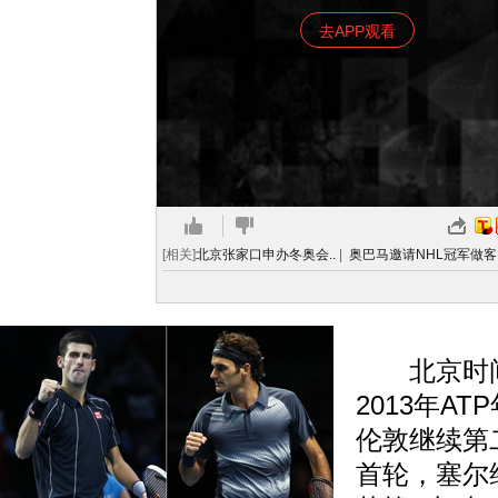
去APP观看
[相关]
北京张家口申办冬奥会..
|
奥巴马邀请NHL冠军做客.
北京时间1
2013年A
伦敦继续第
首轮，塞尔