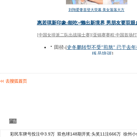
广告
彩民车牌号投注中3.9万
双色球148期开奖:头奖11注666万
徐州小