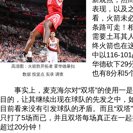
表现，以及
看，火箭未
条路可走！
需要土耳其
终火箭也在
中以116-1
华德砍下29
高清图：火箭胜开拓者 霍华德暴扣
也有8分和5
数据
投篮点
实录
调查
事实上，麦克海尔对“双塔”的使用一是
目的，让其继续出现在球队的先发之中，
目前看来没有引发球队的矛盾。而且“双塔
只打了5场而已，并且双塔每场真正在一
超过20分钟！