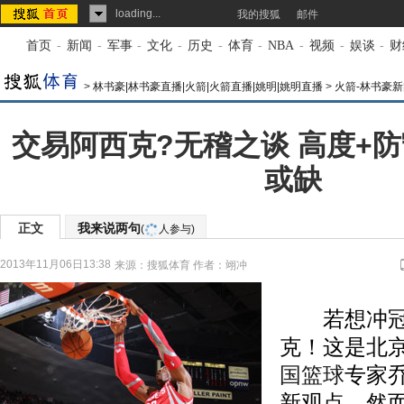
loading...
我的搜狐
邮件
首页
-
新闻
-
军事
-
文化
-
历史
-
体育
-
NBA
-
视频
-
娱谈
-
财
>
林书豪|林书豪直播|火箭|火箭直播|姚明|姚明直播
>
火箭-林书豪新
交易阿西克?无稽之谈 高度+
或缺
正文
我来说两句
(
人参与)
2013年11月06日13:38
来源：
搜狐体育
作者：翊冲
若想冲冠
克！这是北京
国
篮球
专家
新观点，然