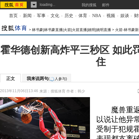
loading...
我的搜狐
邮件
首页
-
新闻
-
军事
-
文化
-
历史
-
体育
-
NBA
-
视频
-
娱谈
-
财
>
林书豪|林书豪直播|火箭|火箭直播|姚明|姚明直播
>
火箭-林书豪新
霍华德创新高炸平三秒区 如此
住
正文
我来说两句
(
人参与)
2013年11月06日13:46
来源：
搜狐体育
作者：韩少
魔兽重返
以说让他异
受制于犯规
表现都支离