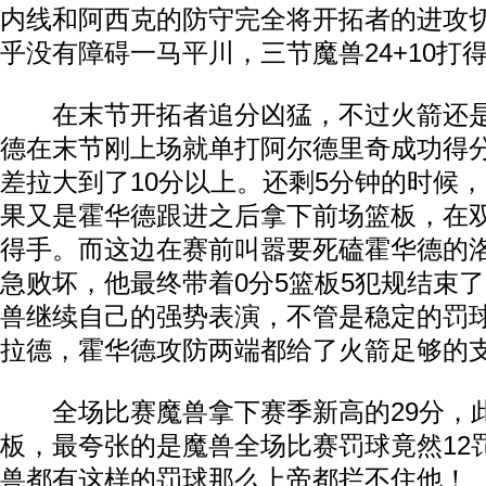
内线和阿西克的防守完全将开拓者的进攻
乎没有障碍一马平川，三节魔兽24+10打
在末节开拓者追分凶猛，不过火箭还是
德在末节刚上场就单打阿尔德里奇成功得
差拉大到了10分以上。还剩5分钟的时候
果又是霍华德跟进之后拿下前场篮板，在
得手。而这边在赛前叫嚣要死磕霍华德的
急败坏，他最终带着0分5篮板5犯规结束
兽继续自己的强势表演，不管是稳定的罚
拉德，霍华德攻防两端都给了火箭足够的
全场比赛魔兽拿下赛季新高的29分，此
板，最夸张的是魔兽全场比赛罚球竟然12
兽都有这样的罚球那么上帝都拦不住他！