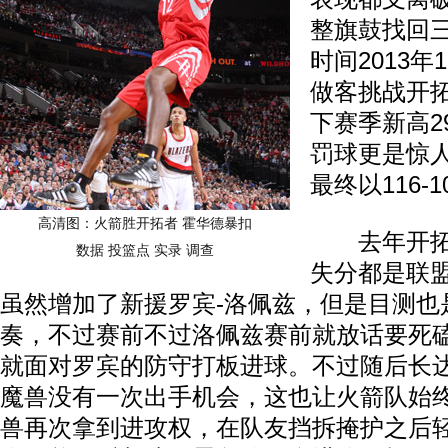
整旗鼓找回
时间2013年
做客挑战开
下赛季新高2
罚球更是惊人
最终以116-
高清图：火箭胜开拓者 霍华德暴扣
去年开拓
数据
投篮点
实录
调查
失分都是联
虽然增加了新援罗宾-洛佩兹，但是目测也
奏，不过赛前不过洛佩兹赛前就放话要死
就面对罗宾的防守打板进球。不过随后长
魔兽没有一次出手机会，这也让火箭队始
兽再次拿到进攻权，在队友挡拆掩护之后