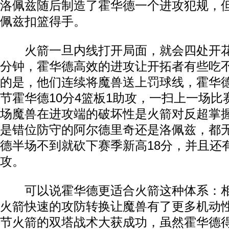
洛佩兹随后制造了霍华德一个进攻犯规，
佩兹扣篮得手。
火箭一旦内线打开局面，就会四处开花
分钟，霍华德高效的进攻让开拓者有些吃
的是，他们连续将魔兽送上罚球线，霍华
节霍华德10分4篮板1助攻，一扫上一场
场魔兽在进攻端的破坏性是火箭对反超掌
是错位防守的阿尔德里奇还是洛佩兹，都
德半场不到就砍下赛季新高18分，并且还
攻。
可以说霍华德更适合火箭这种体系：相
火箭快速的攻防转换让魔兽有了更多机动
节火箭的双塔战术大获成功，虽然霍华德